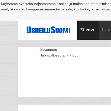
Käytämme evästeitä tarjoamamme sisällön ja mainosten räätälöimise
analytiikka-alan kumppaneillemme tietoa siitä, kuinka käytät sivusto
Suomi
Espoo
Helsinki
Hämeenlinna
Joensuu
Jyväskylä
Kouvo
Etusivu
Lajit