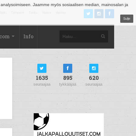
 analysoimiseen. Jaamme myös sosiaalisen median, mainosalan ja
äjoki
Tampere
Turku
Vaasa
Vantaa
Sulje
.com
Info
1635
895
620
seuraajaa
tykkääjää
seuraajaa