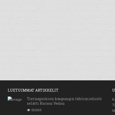
LUETUIMMAT ARTIKKELIT
U
Tiernapoikien kaupungin tähtimiehistö
K
selätti Korson Vedon
T
510165
M