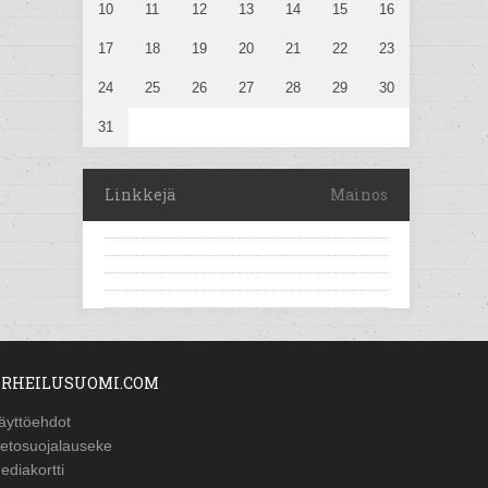
10
11
12
13
14
15
16
17
18
19
20
21
22
23
24
25
26
27
28
29
30
31
Linkkejä
Mainos
RHEILUSUOMI.COM
äyttöehdot
ietosuojalauseke
ediakortti