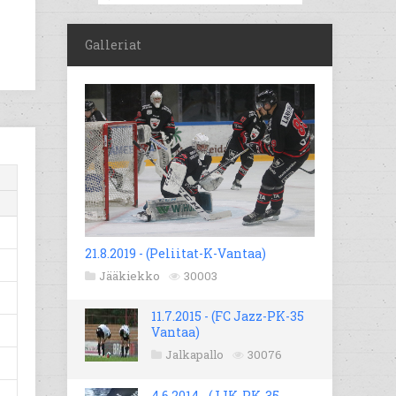
Galleriat
21.8.2019 - (Peliitat-K-Vantaa)
Jääkiekko
30003
11.7.2015 - (FC Jazz-PK-35
Vantaa)
Jalkapallo
30076
4.6.2014 - (JJK-PK-35