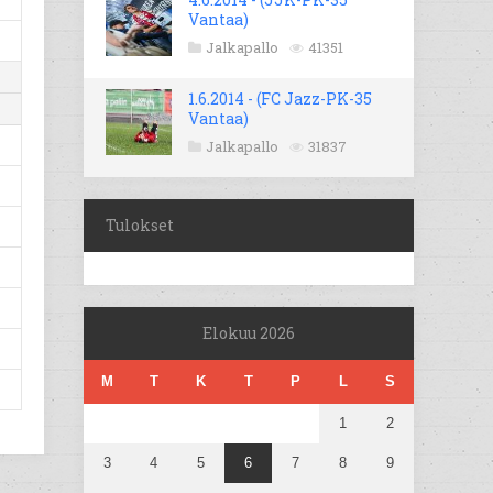
Vantaa)
Jalkapallo
41351
1.6.2014 - (FC Jazz-PK-35
Vantaa)
Jalkapallo
31837
Tulokset
Elokuu 2026
M
T
K
T
P
L
S
1
2
3
4
5
6
7
8
9