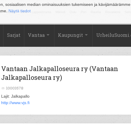
en, sosiaalisen median ominaisuuksien tukemiseen ja kävijämäärämme
amme.
Näytä tiedot
la
Kuopio
Lahti
Lappeenranta
Mikkeli
Oulu
Pori
Rauma
Rovaniemi
Sein
Sarjat
Vantaa
Kaupungit
UrheiluSuomi
Vantaan Jalkapalloseura ry (Vantaan
Jalkapalloseura ry)
10003578
Lajit: Jalkapallo
http://www.vjs.fi