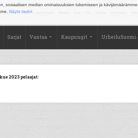
en, sosiaalisen median ominaisuuksien tukemiseen ja kävijämäärämme
amme.
Näytä tiedot
la
Kuopio
Lahti
Lappeenranta
Mikkeli
Oulu
Pori
Rauma
Rovaniemi
Sein
Sarjat
Vantaa
Kaupungit
UrheiluSuomi
ue 2023 pelaajat: