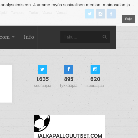
 analysoimiseen. Jaamme myös sosiaalisen median, mainosalan ja
äjoki
Tampere
Turku
Vaasa
Vantaa
Sulje
.com
Info
1635
895
620
seuraajaa
tykkääjää
seuraajaa