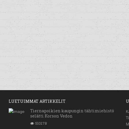
LUETUIMMAT ARTIKKELIT
U
Tiernapoikien kaupungin tähtimiehistö
K
selätti Korson Vedon
T
510178
M