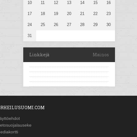
10
11
12
13
14
15
16
17
18
19
20
21
22
23
24
25
26
27
28
29
30
31
Linkkejä
Mainos
RHEILUSUOMI.COM
äyttöehdot
ietosuojalauseke
ediakortti