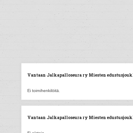
Vantaan Jalkapalloseura ry Miesten edustusjouk
Ei toimihenkilöitä.
Vantaan Jalkapalloseura ry Miesten edustusjoukk