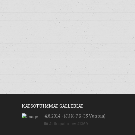
KATSOTUIMMAT GALLERIAT
4.6.2014 - (JJK-PK-35 Vantaa)
Jalkapallo
41369