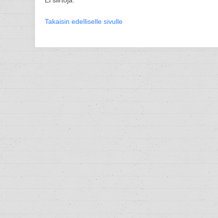
Ei siirtoja.
Takaisin edelliselle sivulle