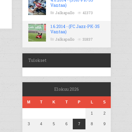
Vantaa)
Jalkapallo
41373
1.6.2014 - (FC Jazz-PK-35
Vantaa)
Jalkapallo
31837
Tulokset
Elokuu 2026
M
T
K
T
P
L
S
1
2
3
4
5
6
7
8
9