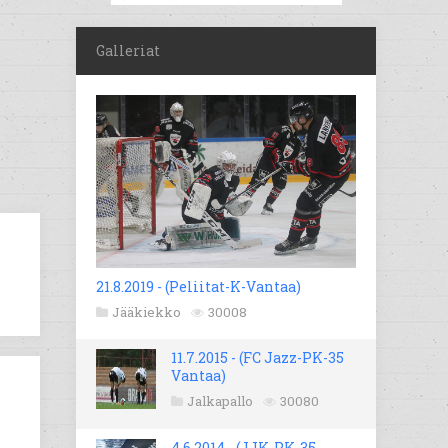
Galleriat
21.8.2019 - (Peliitat-K-Vantaa)
Jääkiekko
30008
11.7.2015 - (FC Jazz-PK-35
Vantaa)
Jalkapallo
30080
4.6.2014 - (JJK-PK-35