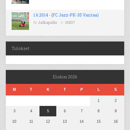
1.6.2014 - (FC Jazz-PK-35 Vantaa)
Jalkapallo
31837
Tulokset
Elokuu 2026
M
T
K
T
P
L
S
1
2
3
4
5
6
7
8
9
10
11
12
13
14
15
16