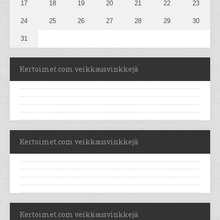
17
18
19
20
21
22
23
24
25
26
27
28
29
30
31
Kertoimet.com veikkausvinkkejä
Kertoimet.com veikkausvinkkejä
Kertoimet.com veikkausvinkkejä