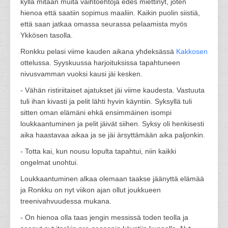
kyllä mitään muita vaihtoehtoja edes miettinyt, joten
hienoa että saatiin sopimus maaliin. Kaikin puolin siistiä,
että saan jatkaa omassa seurassa pelaamista myös
Ykkösen tasolla.
Ronkku pelasi viime kauden aikana yhdeksässä
Kakkosen
ottelussa. Syyskuussa harjoituksissa tapahtuneen
nivusvamman vuoksi kausi jäi kesken.
- Vähän ristiriitaiset ajatukset jäi viime kaudesta. Vastuuta
tuli ihan kivasti ja pelit lähti hyvin käyntiin. Syksyllä tuli
sitten oman elämäni ehkä ensimmäinen isompi
loukkaantuminen ja pelit jäivät siihen. Syksy oli henkisesti
aika haastavaa aikaa ja se jäi ärsyttämään aika paljonkin.
- Totta kai, kun nousu lopulta tapahtui, niin kaikki
ongelmat unohtui.
Loukkaantuminen alkaa olemaan taakse jäänyttä elämää
ja Ronkku on nyt viikon ajan ollut joukkueen
treenivahvuudessa mukana.
- On hienoa olla taas jengin messissä toden teolla ja