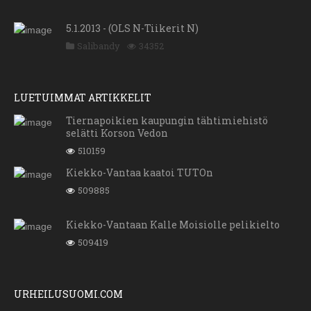
5.1.2013 - (OLS N-Tiikerit N)
Salibandy
34352
LUETUIMMAT ARTIKKELIT
Tiernapoikien kaupungin tähtimiehistö
selätti Korson Vedon
510159
Kiekko-Vantaa kaatoi TUTOn
509885
Kiekko-Vantaan Kalle Moisiolle pelikielto
509419
URHEILUSUOMI.COM