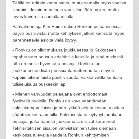
Täällä on erittäin kannustava, mutta samalla myös vaativa
ilmapiiri. Jokainen pelaaja vaatii itseltään paljon, mutta
myös kavereilta samalla mitalla.
Päävalmentaja Kim Raimi näkee Ronkun pelaamisessa
paljon positiivista, mutta kehityksen jatkon kannalta myös
parannettavia asioita vielä löytyy.
- Ronkku on ollut mukana joukkueessa jo Kakkoseen
tapahtunutta nousua edeltävillä kausilla ja siinä mielessä
hän on meille hyvin tuttu pelaaja. Ronkku tuo
joukkueeseen lisää periksiantamattomuutta ja myös
koppiin oikeanlaista positiivisuutta, vaikka välillä kentällä
tulisieluisuus puskeekin läpi.
- Miehen vahvuudet pelaajana ovat ehdottomasti
fyysisellä puolella. Ronkku on kova vääntämään
kaksinkamppailuissa ja hän tykkää pelata kovaa, ajoittain
sääntöjenkin rajamailla. Kakkosesta ei löytynyt juurikaan
pelaajia, jotka häneltä juoksemalla olisivat karanneet.
Teknis-taktisen sisällön vahvistaminen tulee olemaan
keskiössä tulevalla kaudella Ronkun kehittymisen