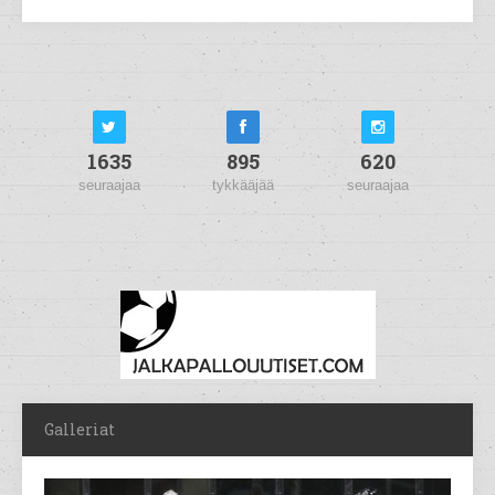
1635
895
620
seuraajaa
tykkääjää
seuraajaa
Galleriat