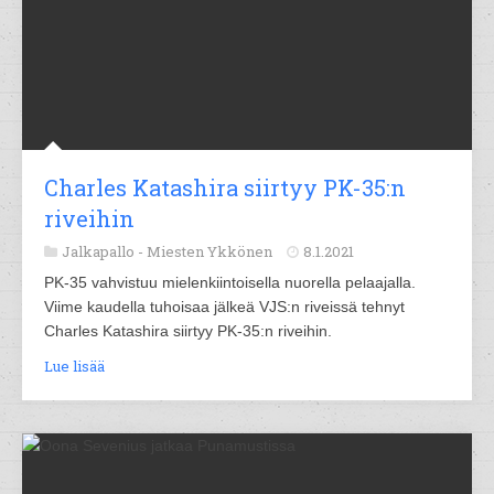
Charles Katashira siirtyy PK-35:n
riveihin
Jalkapallo -
Miesten Ykkönen
8.1.2021
PK-35 vahvistuu mielenkiintoisella nuorella pelaajalla.
Viime kaudella tuhoisaa jälkeä VJS:n riveissä tehnyt
Charles Katashira siirtyy PK-35:n riveihin.
Lue lisää