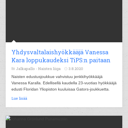
Yhdysvaltalaishyökkääjä Vanessa
Kara loppukaudeksi TiPS:n paitaan
Jalkapallo -
Naisten liiga
3.8.2020
Naisten edustusjoukkue vahvistuu jenkkihyökkääjä
Vanessa Karalla. Edellisellä kaudella 23-vuotias hyökkääjä
edusti Floridan Yliopiston kuuluisaa Gators-joukkuetta.
Lue lisää