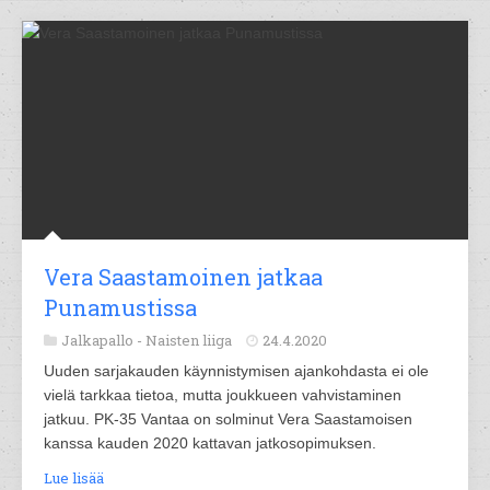
Vera Saastamoinen jatkaa
Punamustissa
Jalkapallo -
Naisten liiga
24.4.2020
Uuden sarjakauden käynnistymisen ajankohdasta ei ole
vielä tarkkaa tietoa, mutta joukkueen vahvistaminen
jatkuu. PK-35 Vantaa on solminut Vera Saastamoisen
kanssa kauden 2020 kattavan jatkosopimuksen.
Lue lisää