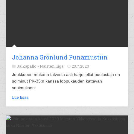
Johanna Grönlund Punamustiin
Jalkapallo -
Naisten liiga
23.7.2020
Joukkueen mukana talvesta asti harjoitellut puolustaja on
solminut PK-35:n kanssa loppukauden kattavan
sopimuksen.
Lue lisää