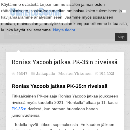
Käytämme evästeitä tarjoamamme sisällön ja mainosten
räätälöimiseen, sosiaalisen median ominaisuuksien tukemiseen ja
kävijämäärämme analysoimiseen. Jaamme myös sosiaalisen
median, mainosalan ja analytiikka-alan kumppaneillemme tietoa siitä,
kuinka käytät sivustoamme.
Näytä tiedot
Sulje
Ronias Yacoob jatkaa PK-35:n riveissä
56347
Jalkapallo -
Miesten Ykkönen
19.1.2021
Ronias Yacoob jatkaa PK-35:n riveissä
Pitkäaikainen PK-pelaaja Ronias Yacoob jatkaa joukkueen
riveissä myös kaudella 2021. ”Ronkulla” alkaa jo 11. kausi
PK-35:n
riveissä, kun otetaan huomioon hänen
juniorivuotensa.
- Todella hyvät fiilikset sopimuksesta. En kauden jälkeen