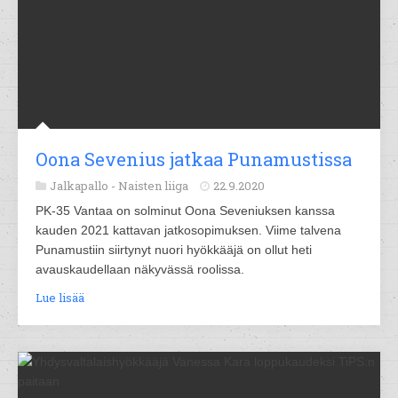
Oona Sevenius jatkaa Punamustissa
Jalkapallo -
Naisten liiga
22.9.2020
PK-35 Vantaa on solminut Oona Seveniuksen kanssa
kauden 2021 kattavan jatkosopimuksen. Viime talvena
Punamustiin siirtynyt nuori hyökkääjä on ollut heti
avauskaudellaan näkyvässä roolissa.
Lue lisää