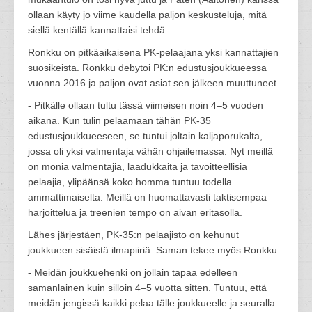
ollaan käyty jo viime kaudella paljon keskusteluja, mitä
siellä kentällä kannattaisi tehdä.
Ronkku on pitkäaikaisena PK-pelaajana yksi kannattajien
suosikeista. Ronkku debytoi PK:n edustusjoukkueessa
vuonna 2016 ja paljon ovat asiat sen jälkeen muuttuneet.
- Pitkälle ollaan tultu tässä viimeisen noin 4–5 vuoden
aikana. Kun tulin pelaamaan tähän PK-35
edustusjoukkueeseen, se tuntui joltain kaljaporukalta,
jossa oli yksi valmentaja vähän ohjailemassa. Nyt meillä
on monia valmentajia, laadukkaita ja tavoitteellisia
pelaajia, ylipäänsä koko homma tuntuu todella
ammattimaiselta. Meillä on huomattavasti taktisempaa
harjoittelua ja treenien tempo on aivan eritasolla.
Lähes järjestäen, PK-35:n pelaajisto on kehunut
joukkueen sisäistä ilmapiiriä. Saman tekee myös Ronkku.
- Meidän joukkuehenki on jollain tapaa edelleen
samanlainen kuin silloin 4–5 vuotta sitten. Tuntuu, että
meidän jengissä kaikki pelaa tälle joukkueelle ja seuralla.