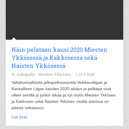
Näin pelataan kausi 2020 Miesten
Ykkösessä ja Kakkosessa sekä
Naisten Ykkösessä
Jalkapallo -
Miesten Ykkönen
15.5.2020
Valtakunnallisista jalkapallosarjoista Veikkausliigan ja
Kansallisen Liigan kauden 2020 aloitus ja pelitapa ovat
olleet selvillä jo jonkin aikaa ja nyt myös Miesten Ykkösen
ja Kakkosen sekä Naisten Ykkösen osalta asioissa on
päästy ratkaisuun.
Lue lisää