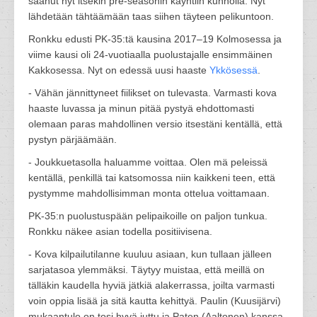
saanut nyt itsekin pre-seasonin käyntiin kunnolla. Nyt
lähdetään tähtäämään taas siihen täyteen pelikuntoon.
Ronkku edusti PK-35:tä kausina 2017–19 Kolmosessa ja
viime kausi oli 24-vuotiaalla puolustajalle ensimmäinen
Kakkosessa. Nyt on edessä uusi haaste
Ykkösessä
.
- Vähän jännittyneet fiilikset on tulevasta. Varmasti kova
haaste luvassa ja minun pitää pystyä ehdottomasti
olemaan paras mahdollinen versio itsestäni kentällä, että
pystyn pärjäämään.
- Joukkuetasolla haluamme voittaa. Olen mä peleissä
kentällä, penkillä tai katsomossa niin kaikkeni teen, että
pystymme mahdollisimman monta ottelua voittamaan.
PK-35:n puolustuspään pelipaikoille on paljon tunkua.
Ronkku näkee asian todella positiivisena.
- Kova kilpailutilanne kuuluu asiaan, kun tullaan jälleen
sarjatasoa ylemmäksi. Täytyy muistaa, että meillä on
tälläkin kaudella hyviä jätkiä alakerrassa, joilta varmasti
voin oppia lisää ja sitä kautta kehittyä. Paulin (Kuusijärvi)
mukaantulo on tosi hyvä juttu ja Paten (Aaltonen) kanssa