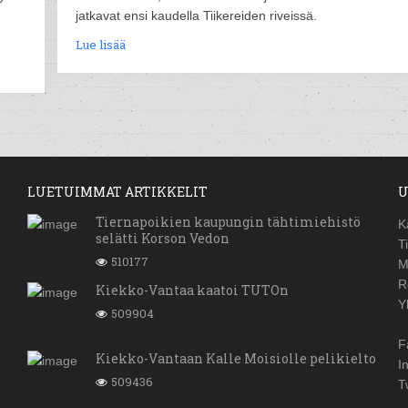
jatkavat ensi kaudella Tiikereiden riveissä.
Lue lisää
LUETUIMMAT ARTIKKELIT
U
Tiernapoikien kaupungin tähtimiehistö
K
selätti Korson Vedon
T
510177
M
R
Kiekko-Vantaa kaatoi TUTOn
Y
509904
F
Kiekko-Vantaan Kalle Moisiolle pelikielto
I
509436
T