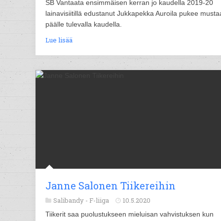
SB Vantaata ensimmäisen kerran jo kaudella 2019-20
lainavisiitillä edustanut Jukkapekka Auroila pukee musta
päälle tulevalla kaudella.
Lue lisää
Janne Salonen Tiikereihin
Salibandy -
F-liiga
10.5.2020
Tiikerit saa puolustukseen mieluisan vahvistuksen kun