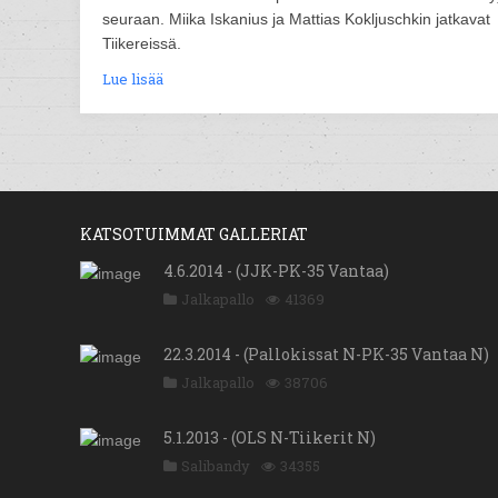
seuraan. Miika Iskanius ja Mattias Kokljuschkin jatkavat
Tiikereissä.
Lue lisää
KATSOTUIMMAT GALLERIAT
4.6.2014 - (JJK-PK-35 Vantaa)
Jalkapallo
41369
22.3.2014 - (Pallokissat N-PK-35 Vantaa N)
Jalkapallo
38706
5.1.2013 - (OLS N-Tiikerit N)
Salibandy
34355