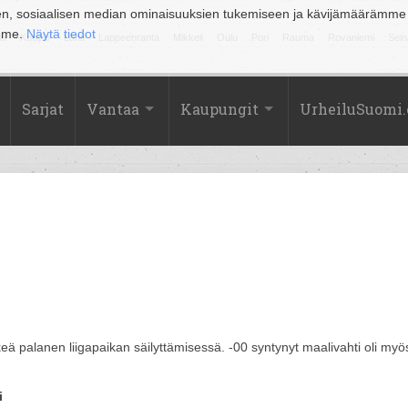
en, sosiaalisen median ominaisuuksien tukemiseen ja kävijämäärämme
amme.
Näytä tiedot
la
Kuopio
Lahti
Lappeenranta
Mikkeli
Oulu
Pori
Rauma
Rovaniemi
Sein
Sarjat
Vantaa
Kaupungit
UrheiluSuomi
rkeä palanen liigapaikan säilyttämisessä. -00 syntynyt maalivahti oli myö
i