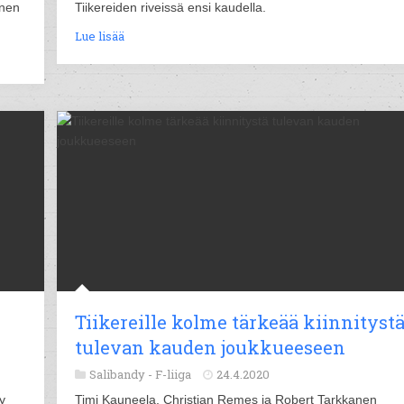
onen
Tiikereiden riveissä ensi kaudella.
Lue lisää
Tiikereille kolme tärkeää kiinnityst
tulevan kauden joukkueeseen
Salibandy -
F-liiga
24.4.2020
y
Timi Kauneela, Christian Remes ja Robert Tarkkanen