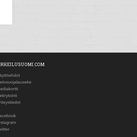
RHEILUSUOMI.COM
äyttöehdot
ietosuojalauseke
ediakortti
ekrytointi
hteystiedot
acebook
nstagram
witter