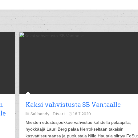
n
Kaksi vahvistusta SB Vantaalle
le
Salibandy -
Divari
16.7.2020
Miesten edustusjoukkue vahvistuu kahdella pelaajalla,
hyökkääjä Lauri Berg palaa kierrokseltaan takaisin
kasvattiseuraansa ja puolustaja Niilo Hautala siirtyy FoSu