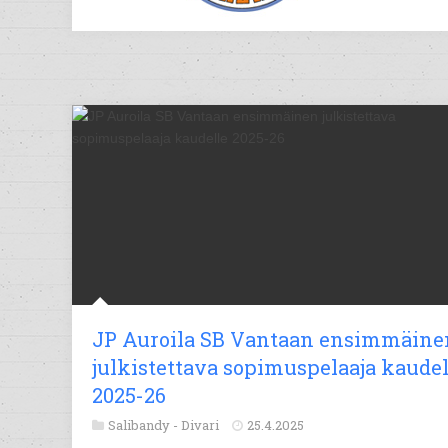
JP Auroila SB Vantaan ensimmäine
julkistettava sopimuspelaaja kaudel
2025-26
Salibandy -
Divari
25.4.2025