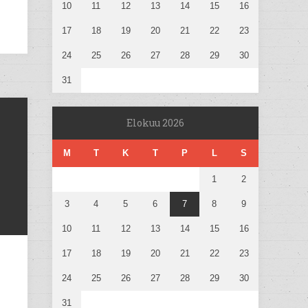
10
11
12
13
14
15
16
17
18
19
20
21
22
23
24
25
26
27
28
29
30
31
Elokuu 2026
M
T
K
T
P
L
S
1
2
3
4
5
6
7
8
9
10
11
12
13
14
15
16
17
18
19
20
21
22
23
24
25
26
27
28
29
30
31