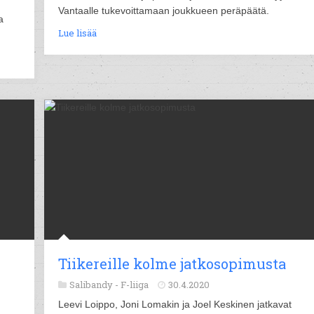
Vantaalle tukevoittamaan joukkueen peräpäätä.
a
Lue lisää
Tiikereille kolme jatkosopimusta
Salibandy -
F-liiga
30.4.2020
Leevi Loippo, Joni Lomakin ja Joel Keskinen jatkavat