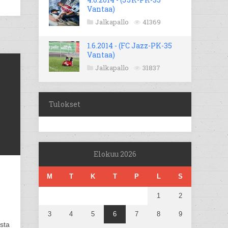
Vantaa)
Jalkapallo
41369
1.6.2014 - (FC Jazz-PK-35
Vantaa)
Jalkapallo
31837
Tulokset
Elokuu 2026
M
T
K
T
P
L
S
1
2
3
4
5
6
7
8
9
:sta