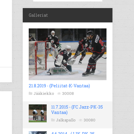
Galleriat
21.8.2019 - (Peliitat-K-Vantaa)
Jääkiekko
30008
11.7.2015 - (FC Jazz-PK-35
Vantaa)
Jalkapallo
30080
4.6.2014 - (JJK-PK-35