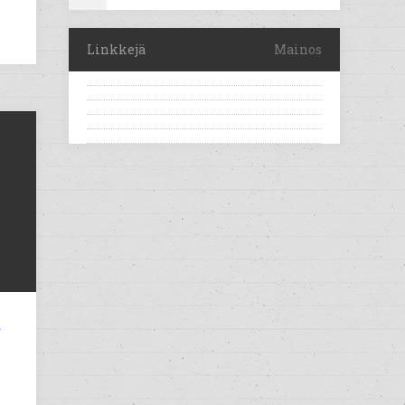
Linkkejä
Mainos
ä