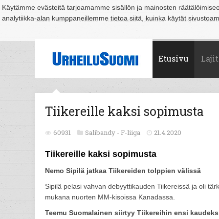
Käytämme evästeitä tarjoamamme sisällön ja mainosten räätälöimise
analytiikka-alan kumppaneillemme tietoa siitä, kuinka käytät sivusto
Suomi
Espoo
Helsinki
Hämeenlinna
Joensuu
Jyväskylä
Kouvo
Etusivu
Lajit
Tiikereille kaksi sopimusta
60931
Salibandy -
F-liiga
21.4.2020
Tiikereille kaksi sopimusta
Nemo Sipilä jatkaa Tiikereiden tolppien välissä
Sipilä pelasi vahvan debyyttikauden Tiikereissä ja oli tä
mukana nuorten MM-kisoissa Kanadassa.
Teemu Suomalainen siirtyy Tiikereihin ensi kaudeks