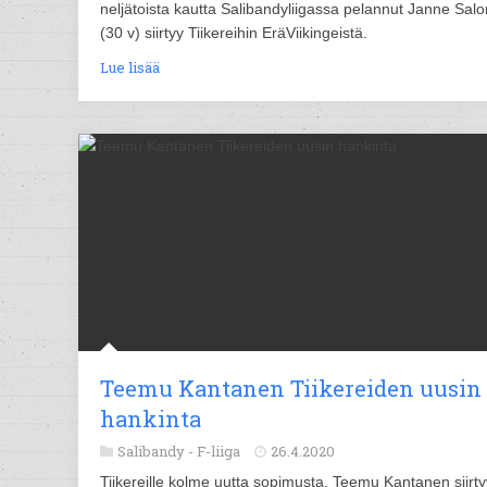
neljätoista kautta Salibandyliigassa pelannut Janne Sal
(30 v) siirtyy Tiikereihin EräViikingeistä.
Lue lisää
Teemu Kantanen Tiikereiden uusin
hankinta
Salibandy -
F-liiga
26.4.2020
Tiikereille kolme uutta sopimusta. Teemu Kantanen siirty