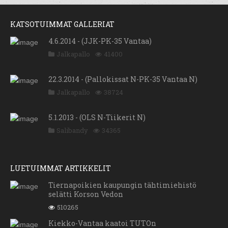
KATSOTUIMMAT GALLERIAT
4.6.2014 - (JJK-PK-35 Vantaa)
Jalkapallo
41400
22.3.2014 - (Pallokissat N-PK-35 Vantaa N)
Jalkapallo
38724
5.1.2013 - (OLS N-Tiikerit N)
Salibandy
34365
LUETUIMMAT ARTIKKELIT
Tiernapoikien kaupungin tähtimiehistö
selätti Korson Vedon
510265
Kiekko-Vantaa kaatoi TUTOn