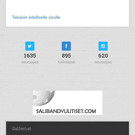
Takaisin edelliselle sivulle
1635
895
620
seuraajaa
tykkääjää
seuraajaa
Galleriat