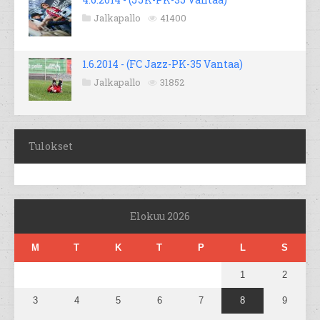
Jalkapallo
41400
1.6.2014 - (FC Jazz-PK-35 Vantaa)
Jalkapallo
31852
Tulokset
Elokuu 2026
M
T
K
T
P
L
S
1
2
3
4
5
6
7
8
9