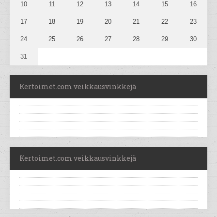
10
11
12
13
14
15
16
17
18
19
20
21
22
23
24
25
26
27
28
29
30
31
Kertoimet.com veikkausvinkkejä
Kertoimet.com veikkausvinkkejä