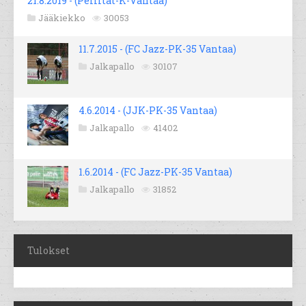
21.8.2019 - (Peliitat-K-Vantaa)
Jääkiekko
30053
11.7.2015 - (FC Jazz-PK-35 Vantaa)
Jalkapallo
30107
4.6.2014 - (JJK-PK-35 Vantaa)
Jalkapallo
41402
1.6.2014 - (FC Jazz-PK-35 Vantaa)
Jalkapallo
31852
Tulokset