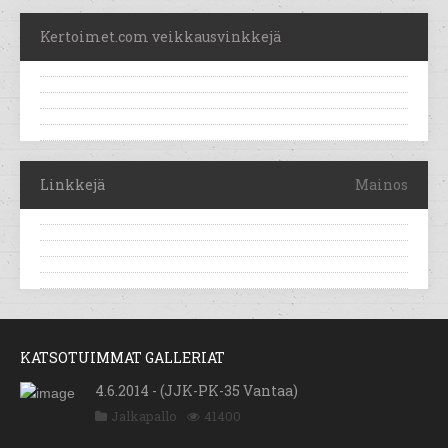
Kertoimet.com veikkausvinkkejä
Linkkejä
Mainos
KATSOTUIMMAT GALLERIAT
4.6.2014 - (JJK-PK-35 Vantaa)
Jalkapallo
41400