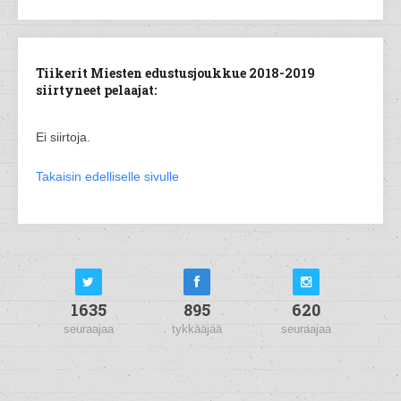
Tiikerit Miesten edustusjoukkue 2018-2019
siirtyneet pelaajat:
Ei siirtoja.
Takaisin edelliselle sivulle
1635
895
620
seuraajaa
tykkääjää
seuraajaa