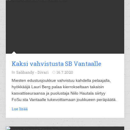
Kaksi vahvistusta SB Vantaalle
Salibandy -
Divari
16.7.2020
Miesten edustusjoukkue vahvistuu kahdella pelaajalla,
hyökkääjä Lauri Berg palaa kierrokseltaan takaisin
kasvattiseuraansa ja puolustaja Niilo Hautala siirtyy
FoSu:sta Vantaalle tukevoittamaan joukkueen peräpäätä.
Lue lisää