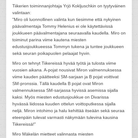
Tiikerien toiminnanjohtaja Yrjö Kokljuschkin on tyytyväinen
valintaan:
"Miro oli luonnollinen valinta kun tiesimme että nykyinen
päävalmentaja Tommy Helenius ei ole käytettävissä
joukkueen päävalmentajana seuraavalla kaudella. Miro on
toiminut parina viime kautena miesten
edustusjoukkueessa Tommyn tukena ja tuntee joukkueen
sekä seuran poikapuolen pelaajat hyvin.
Miro on tehnyt Tiikereissä hyvää työtä ja tulosta viime
vuosien aikana. A-pojat nousivat Miron valmennuksessa
viime kauden päätteeksi SM-sarjaan ja B pojat voittivat
SM-pronssia. Tällä kaudella B pojat ovat Miron
valmennuksessa SM-sarjassa hyvissä asemissa sijalla
kaksi. Myös miesten edustusjoukkue on Divarissa
hyvässä liidossa kuuden ottelun voittoputkessa sijalla
neljä. Miron intohimo ja halu kehittää itseään sekä seuraa
eteenpäin tulevat varmasti näkymään tulevina kausina
Tiikereissä!"
Miro Mäkelän mietteet valinnasta miesten