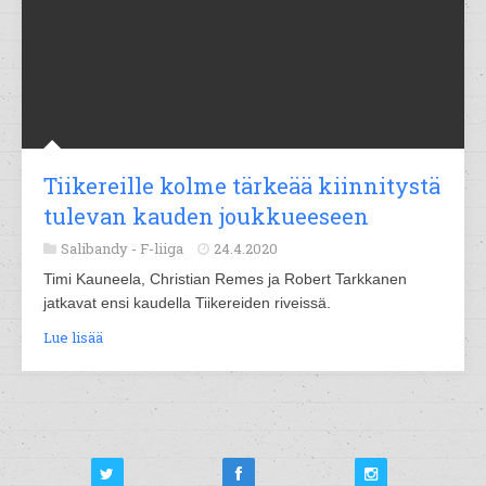
Tiikereille kolme tärkeää kiinnitystä
tulevan kauden joukkueeseen
Salibandy -
F-liiga
24.4.2020
Timi Kauneela, Christian Remes ja Robert Tarkkanen
jatkavat ensi kaudella Tiikereiden riveissä.
Lue lisää