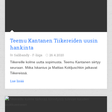
Teemu Kantanen Tiikereiden uusin
hankinta
Salibandy -
F-liiga
26.4.2020
Tiikereille kolme uutta sopimusta. Teemu Kantanen siirtyy
seuraan. Miika Iskanius ja Mattias Kokljuschkin jatkavat
Tiikereissä.
Lue lisää