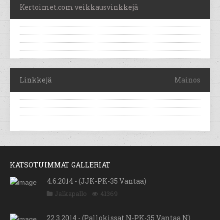
Kertoimet.com veikkausvinkkejä
Linkkejä
Mainos
KATSOTUIMMAT GALLERIAT
4.6.2014 - (JJK-PK-35 Vantaa)
Jalkapallo
41369
22.3.2014 - (Pallokissat N-PK-35 Vantaa N)