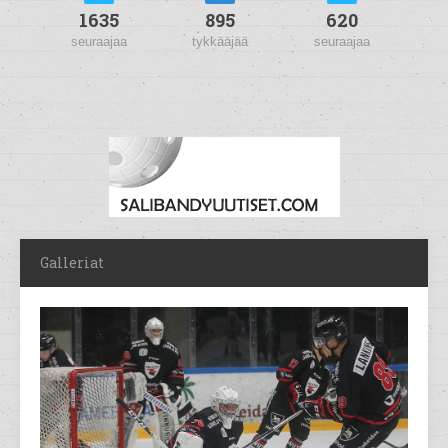
1635
895
620
seuraajaa
tykkääjää
seuraajaa
Galleriat