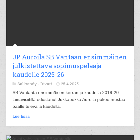
JP Auroila SB Vantaan ensimmäinen
julkistettava sopimuspelaaja
kaudelle 2025-26
Salibandy -
Divari
25.4.2025
SB Vantaata ensimmäisen kerran jo kaudella 2019-20
lainavisiitillä edustanut Jukkapekka Auroila pukee mustaa
päälle tulevalla kaudella.
Lue lisää