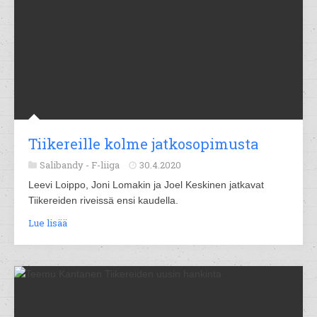
Tiikereille kolme jatkosopimusta
Salibandy -
F-liiga
30.4.2020
Leevi Loippo, Joni Lomakin ja Joel Keskinen jatkavat
Tiikereiden riveissä ensi kaudella.
Lue lisää