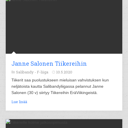
Janne Salonen Tiikereihin
Salibandy -
F-liiga
10.5.2020
Tiikerit saa puolustukseen mieluisan vahvistuksen kun
neljätoista kautta Salibandyliigassa pelannut Janne
Salonen (30 v) siirtyy Tiikereihin EräViikingeistä.
Lue lisää