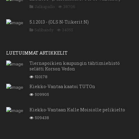
Jalkapallo
38706
5.1.2013 - (OLS N-Tiikerit N)
Salibandy
34355
LUETUIMMAT ARTIKKELIT
Tiernapoikien kaupungin tähtimiehistö
selätti Korson Vedon
510178
Kiekko-Vantaa kaatoi TUTOn
509905
Kiekko-Vantaan Kalle Moisiolle pelikielto
509438