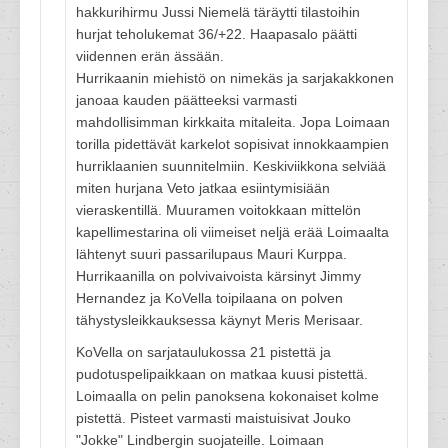
hakkurihirmu Jussi Niemelä täräytti tilastoihin
hurjat teholukemat 36/+22. Haapasalo päätti
viidennen erän ässään.
Hurrikaanin miehistö on nimekäs ja sarjakakkonen
janoaa kauden päätteeksi varmasti
mahdollisimman kirkkaita mitaleita. Jopa Loimaan
torilla pidettävät karkelot sopisivat innokkaampien
hurriklaanien suunnitelmiin. Keskiviikkona selviää
miten hurjana Veto jatkaa esiintymisiään
vieraskentillä. Muuramen voitokkaan mittelön
kapellimestarina oli viimeiset neljä erää Loimaalta
lähtenyt suuri passarilupaus Mauri Kurppa.
Hurrikaanilla on polvivaivoista kärsinyt Jimmy
Hernandez ja KoVella toipilaana on polven
tähystysleikkauksessa käynyt Meris Merisaar.
KoVella on sarjataulukossa 21 pistettä ja
pudotuspelipaikkaan on matkaa kuusi pistettä.
Loimaalla on pelin panoksena kokonaiset kolme
pistettä. Pisteet varmasti maistuisivat Jouko
"Jokke" Lindbergin suojateille. Loimaan