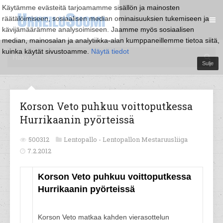
Käytämme evästeitä tarjoamamme sisällön ja mainosten
räätälöimiseen, sosiaalisen median ominaisuuksien tukemiseen ja
kävijämäärämme analysoimiseen. Jaamme myös sosiaalisen
median, mainosalan ja analytiikka-alan kumppaneillemme tietoa siitä,
kuinka käytät sivustoamme.
Näytä tiedot
Sulje
Korson Veto puhkuu voittoputkessa
Hurrikaanin pyörteissä
500312
Lentopallo -
Lentopallon Mestaruusliiga
7.2.2012
Korson Veto puhkuu voittoputkessa
Hurrikaanin pyörteissä
Korson Veto matkaa kahden vierasottelun