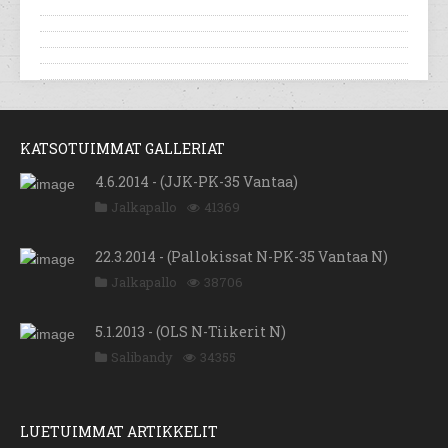
KATSOTUIMMAT GALLERIAT
4.6.2014 - (JJK-PK-35 Vantaa)
Jalkapallo
41369
22.3.2014 - (Pallokissat N-PK-35 Vantaa N)
Jalkapallo
38706
5.1.2013 - (OLS N-Tiikerit N)
Salibandy
34355
LUETUIMMAT ARTIKKELIT