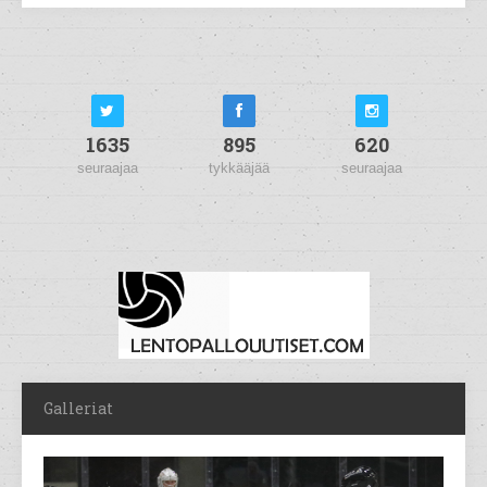
1635
895
620
seuraajaa
tykkääjää
seuraajaa
Galleriat