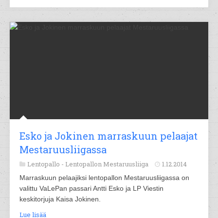
Esko ja Jokinen marraskuun pelaajat
Mestaruusliigassa
Lentopallo -
Lentopallon Mestaruusliiga
1.12.2014
Marraskuun pelaajiksi lentopallon Mestaruusliigassa on
valittu VaLePan passari Antti Esko ja LP Viestin
keskitorjuja Kaisa Jokinen.
Lue lisää