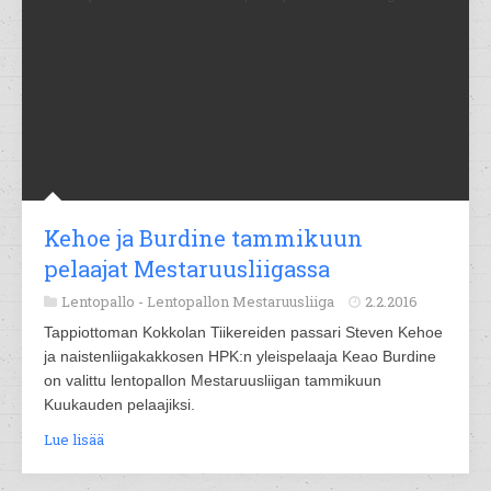
Kehoe ja Burdine tammikuun
pelaajat Mestaruusliigassa
Lentopallo -
Lentopallon Mestaruusliiga
2.2.2016
Tappiottoman Kokkolan Tiikereiden passari Steven Kehoe
ja naistenliigakakkosen HPK:n yleispelaaja Keao Burdine
on valittu lentopallon Mestaruusliigan tammikuun
Kuukauden pelaajiksi.
Lue lisää