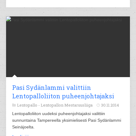
Pasi Sydänlammi valittiin
Lentopalloliiton puheenjohtajaksi
Lentopallo -
Lentopallon Mestaruusliiga
30.11.2014
Lentopalloliiton uudeksi puheenjohtajaksi valittiin
sunnuntaina Tampereella yksimielisesti Pasi Sydänlammi
Seinäjoelta.