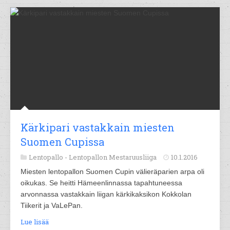
Kärkipari vastakkain miesten
Suomen Cupissa
Lentopallo -
Lentopallon Mestaruusliiga
10.1.2016
Miesten lentopallon Suomen Cupin välieräparien arpa oli
oikukas. Se heitti Hämeenlinnassa tapahtuneessa
arvonnassa vastakkain liigan kärkikaksikon Kokkolan
Tiikerit ja VaLePan.
Lue lisää