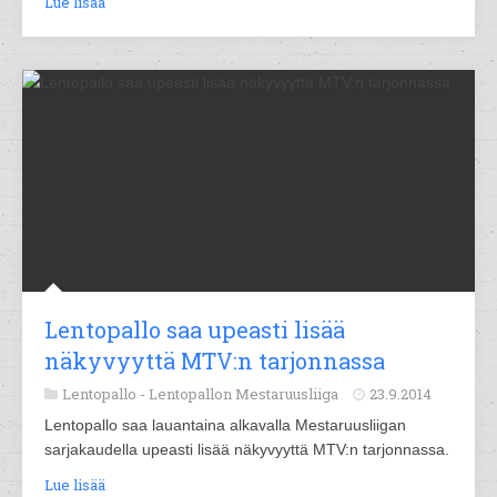
Lue lisää
Lentopallo saa upeasti lisää
näkyvyyttä MTV:n tarjonnassa
Lentopallo -
Lentopallon Mestaruusliiga
23.9.2014
Lentopallo saa lauantaina alkavalla Mestaruusliigan
sarjakaudella upeasti lisää näkyvyyttä MTV:n tarjonnassa.
Lue lisää