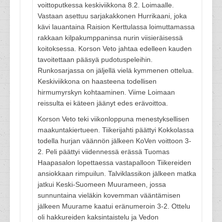
voittoputkessa keskiviikkona 8.2. Loimaalle.
Vastaan asettuu sarjakakkonen Hurrikaani, joka
kävi lauantaina Raision Kerttulassa loimuttamassa
rakkaan kilpakumppaninsa nurin viisieräisessä
koitoksessa. Korson Veto jahtaa edelleen kauden
tavoitettaan pääsyä pudotuspeleihin.
Runkosarjassa on jäljellä vielä kymmenen ottelua.
Keskiviikkona on haasteena todellisen
hirmumyrskyn kohtaaminen. Viime Loimaan
reissulta ei käteen jäänyt edes erävoittoa.
Korson Veto teki viikonloppuna menestyksellisen
maakuntakiertueen. Tiikerijahti päättyi Kokkolassa
todella hurjan väännön jälkeen KoVen voittoon 3-
2. Peli päättyi viidennessä erässä Tuomas
Haapasalon lopettaessa vastapalloon Tiikereiden
ansiokkaan rimpuilun. Talviklassikon jälkeen matka
jatkui Keski-Suomeen Muurameen, jossa
sunnuntaina vieläkin kovemman vääntämisen
jälkeen Muurame kaatui eränumeroin 3-2. Ottelu
oli hakkureiden kaksintaistelu ja Vedon