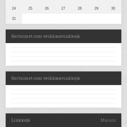
24
25
26
27
28
29
30
31
Kertoimet.com veikkausvinkkejä
Kertoimet.com veikkausvinkkejä
Linkkejä
Mainos