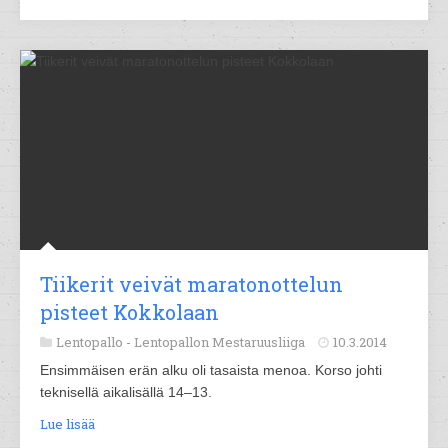
Tiikerit veivät maratonottelun
pisteet Kokkolaan
Lentopallo -
Lentopallon Mestaruusliiga
10.3.2014
Ensimmäisen erän alku oli tasaista menoa. Korso johti
teknisellä aikalisällä 14–13.
Lue lisää