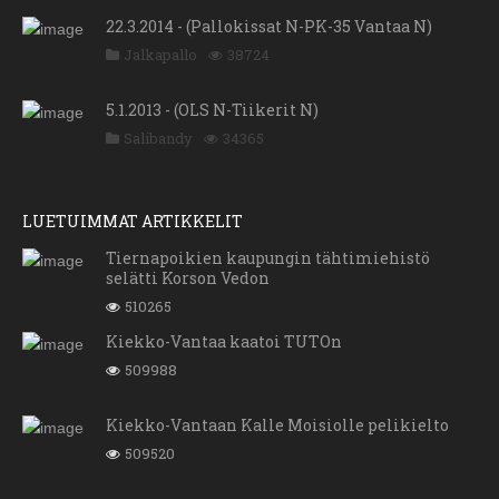
22.3.2014 - (Pallokissat N-PK-35 Vantaa N)
Jalkapallo
38724
5.1.2013 - (OLS N-Tiikerit N)
Salibandy
34365
LUETUIMMAT ARTIKKELIT
Tiernapoikien kaupungin tähtimiehistö
selätti Korson Vedon
510265
Kiekko-Vantaa kaatoi TUTOn
509988
Kiekko-Vantaan Kalle Moisiolle pelikielto
509520