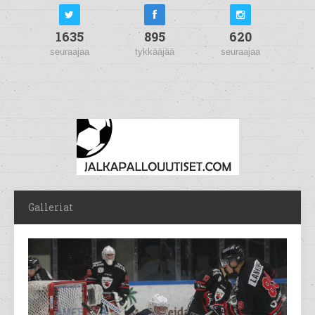
1635
895
620
seuraajaa
tykkääjää
seuraajaa
Galleriat