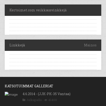
Kertoimet.com veikkausvinkkejä
Linkkejä
Mainos
KATSOTUIMMAT GALLERIAT
4.6.2014 - (JJK-PK-35 Vantaa)
Jalkapallo
41400