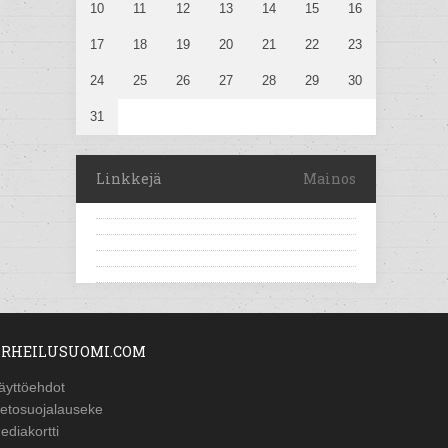
10
11
12
13
14
15
16
17
18
19
20
21
22
23
24
25
26
27
28
29
30
31
Linkkejä
Mainos
RHEILUSUOMI.COM
äyttöehdot
ietosuojalauseke
ediakortti