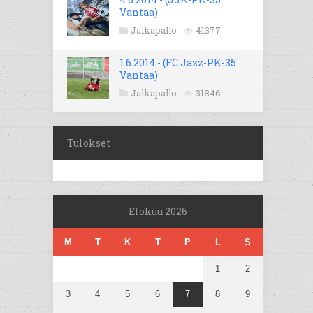
Vantaa)
Jalkapallo
41377
1.6.2014 - (FC Jazz-PK-35
Vantaa)
Jalkapallo
31846
Tulokset
Elokuu 2026
M
T
K
T
P
L
S
1
2
3
4
5
6
7
8
9