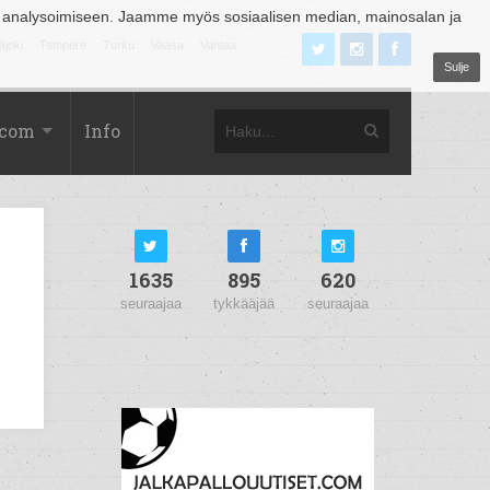
 analysoimiseen. Jaamme myös sosiaalisen median, mainosalan ja
äjoki
Tampere
Turku
Vaasa
Vantaa
Sulje
.com
Info
1635
895
620
seuraajaa
tykkääjää
seuraajaa