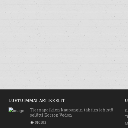
LUETUIMMAT ARTIKKELIT
U
Tiernapoikien kaupungin tähtimiehistö
K
selätti Korson Vedon
T
510192
M