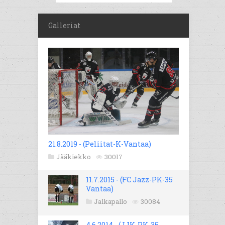
Galleriat
21.8.2019 - (Peliitat-K-Vantaa)
Jääkiekko
30017
11.7.2015 - (FC Jazz-PK-35
Vantaa)
Jalkapallo
30084
4.6.2014 - (JJK-PK-35