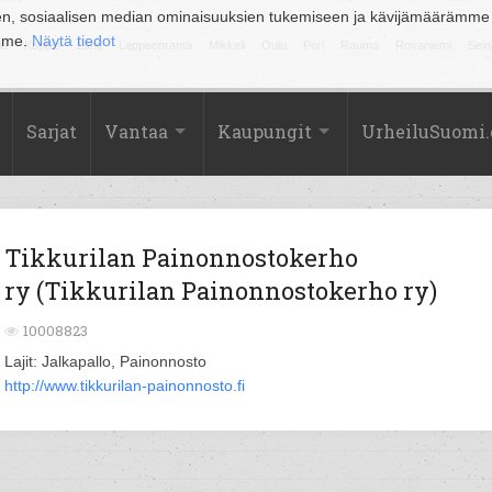
en, sosiaalisen median ominaisuuksien tukemiseen ja kävijämäärämme
amme.
Näytä tiedot
la
Kuopio
Lahti
Lappeenranta
Mikkeli
Oulu
Pori
Rauma
Rovaniemi
Sein
Sarjat
Vantaa
Kaupungit
UrheiluSuomi
Tikkurilan Painonnostokerho
ry (Tikkurilan Painonnostokerho ry)
10008823
Lajit: Jalkapallo, Painonnosto
http://www.tikkurilan-painonnosto.fi