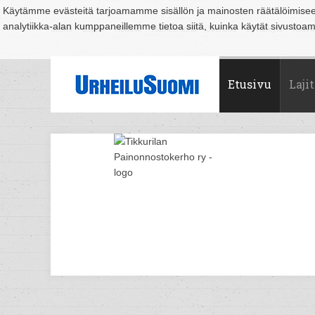
Käytämme evästeitä tarjoamamme sisällön ja mainosten räätälöimise
analytiikka-alan kumppaneillemme tietoa siitä, kuinka käytät sivusto
Suomi
Espoo
Helsinki
Hämeenlinna
Joensuu
Jyväskylä
Kouvo
Etusivu
Lajit