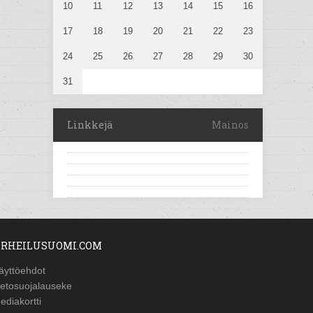
10
11
12
13
14
15
16
17
18
19
20
21
22
23
24
25
26
27
28
29
30
31
Linkkejä
Mainos
RHEILUSUOMI.COM
äyttöehdot
ietosuojalauseke
ediakortti