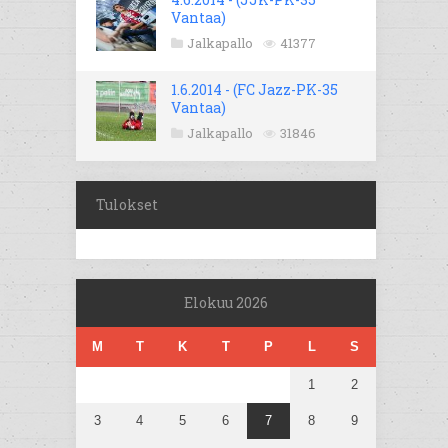
Vantaa)
Jalkapallo
41377
1.6.2014 - (FC Jazz-PK-35
Vantaa)
Jalkapallo
31846
Tulokset
Elokuu 2026
M
T
K
T
P
L
S
1
2
3
4
5
6
7
8
9