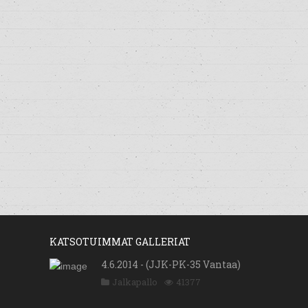
KATSOTUIMMAT GALLERIAT
4.6.2014 - (JJK-PK-35 Vantaa)
Jalkapallo
41377