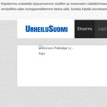
Käytämme evästeitä tarjoamamme sisällön ja mainosten räätälöimise
analytiikka-alan kumppaneillemme tietoa siitä, kuinka käytät sivusto
Suomi
Espoo
Helsinki
Hämeenlinna
Joensuu
Jyväskylä
Kouvo
Etusivu
Lajit