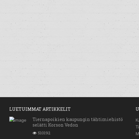
LUETUIMMAT ARTIKKELIT
U
Tiernapoikien kaupungin tähtimiehistö
K
selätti Korson Vedon
T
510192
M