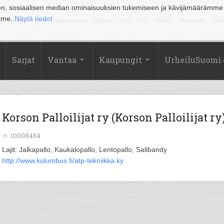
en, sosiaalisen median ominaisuuksien tukemiseen ja kävijämäärämme
amme.
Näytä tiedot
la
Kuopio
Lahti
Lappeenranta
Mikkeli
Oulu
Pori
Rauma
Rovaniemi
Sein
Sarjat
Vantaa
Kaupungit
UrheiluSuomi
Korson Palloilijat ry (Korson Palloilijat ry
10008454
Lajit: Jalkapallo, Kaukalopallo, Lentopallo, Salibandy
http://www.kolumbus.fi/atp-tekniikka.ky