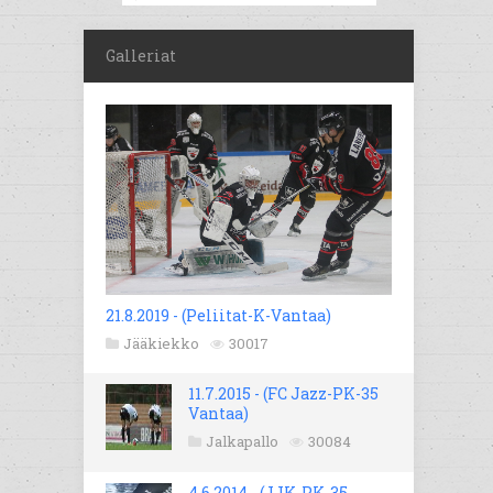
Galleriat
21.8.2019 - (Peliitat-K-Vantaa)
Jääkiekko
30017
11.7.2015 - (FC Jazz-PK-35
Vantaa)
Jalkapallo
30084
4.6.2014 - (JJK-PK-35