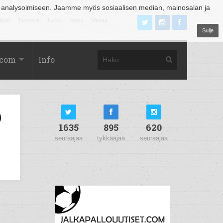
 analysoimiseen. Jaamme myös sosiaalisen median, mainosalan ja
äjoki
Tampere
Turku
Vaasa
Vantaa
Sulje
.com
Info
)
1635
895
620
seuraajaa
tykkääjää
seuraajaa