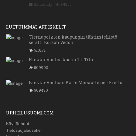
Salibandy
34355
LUETUIMMAT ARTIKKELIT
Tiernapoikien kaupungin tähtimiehistö
selätti Korson Vedon
510171
Kiekko-Vantaa kaatoi TUTOn
509900
Kiekko-Vantaan Kalle Moisiolle pelikielto
509430
URHEILUSUOMI.COM
Käyttöehdot
Tietosuojalauseke