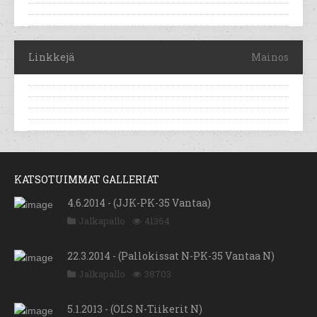
Linkkejä
Mainos
KATSOTUIMMAT GALLERIAT
4.6.2014 - (JJK-PK-35 Vantaa)
Jalkapallo
41364
22.3.2014 - (Pallokissat N-PK-35 Vantaa N)
Jalkapallo
38703
5.1.2013 - (OLS N-Tiikerit N)