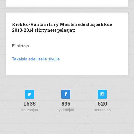
Kiekko-Vantaa itä ry Miesten edustusjoukkue
2013-2014 siirtyneet pelaajat:
Ei siirtoja.
Takaisin edelliselle sivulle
1635
895
620
seuraajaa
tykkääjää
seuraajaa