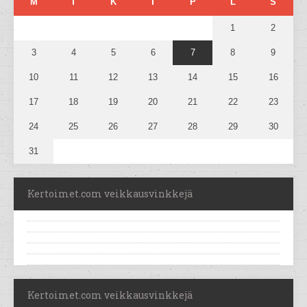
M
T
K
T
P
L
S
1
2
3
4
5
6
7
8
9
10
11
12
13
14
15
16
17
18
19
20
21
22
23
24
25
26
27
28
29
30
31
Kertoimet.com veikkausvinkkejä
Kertoimet.com veikkausvinkkejä