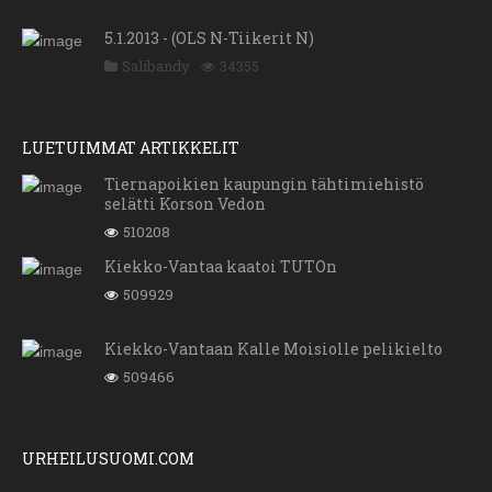
5.1.2013 - (OLS N-Tiikerit N)
Salibandy
34355
LUETUIMMAT ARTIKKELIT
Tiernapoikien kaupungin tähtimiehistö
selätti Korson Vedon
510208
Kiekko-Vantaa kaatoi TUTOn
509929
Kiekko-Vantaan Kalle Moisiolle pelikielto
509466
URHEILUSUOMI.COM