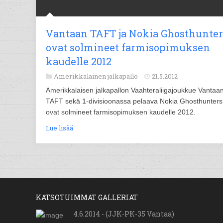
Vantaan TAFT ja Nokia Ghosthunter
ovat solmineet farmisopimuksen
kaudelle 2012
Amerikkalainen jalkapallo
21.5.2012
Amerikkalaisen jalkapallon Vaahteraliigajoukkue Vantaa
TAFT sekä 1-divisioonassa pelaava Nokia Ghosthunters
ovat solmineet farmisopimuksen kaudelle 2012.
Lue lisää
KATSOTUIMMAT GALLERIAT
4.6.2014 - (JJK-PK-35 Vantaa)