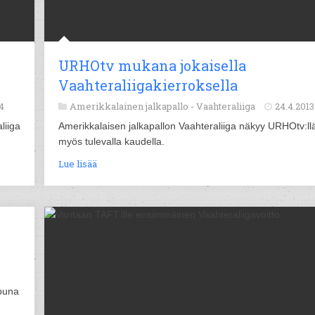
URHOtv mukana jokaisella
Vaahteraliigakierroksella
4
Amerikkalainen jalkapallo -
Vaahteraliiga
24.4.2013
liiga
Amerikkalaisen jalkapallon Vaahteraliiga näkyy URHOtv:ll
myös tulevalla kaudella.
Lue lisää
ppuna