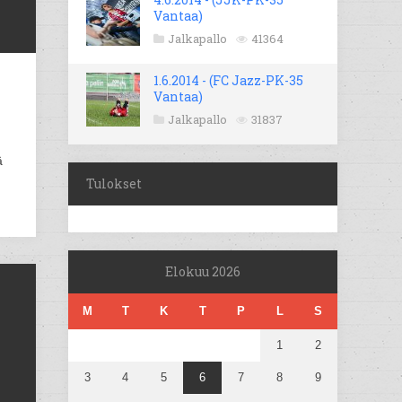
Vantaa)
Jalkapallo
41364
1.6.2014 - (FC Jazz-PK-35
Vantaa)
Jalkapallo
31837
ä
Tulokset
Elokuu 2026
M
T
K
T
P
L
S
1
2
3
4
5
6
7
8
9