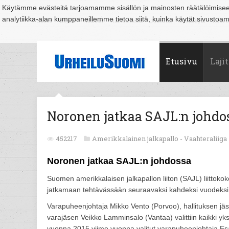
Käytämme evästeitä tarjoamamme sisällön ja mainosten räätälöimise
analytiikka-alan kumppaneillemme tietoa siitä, kuinka käytät sivusto
Suomi
Espoo
Helsinki
Hämeenlinna
Joensuu
Jyväskylä
Kouvo
Etusivu
Lajit
Noronen jatkaa SAJL:n johdo
452217
Amerikkalainen jalkapallo -
Vaahteraliiga
Noronen jatkaa SAJL:n johdossa
Suomen amerikkalaisen jalkapallon liiton (SAJL) liittoko
jatkamaan tehtävässään seuraavaksi kahdeksi vuodeksi. 
Varapuheenjohtaja Mikko Vento (Porvoo), hallituksen jäs
varajäsen Veikko Lamminsalo (Vantaa) valittiin kaikki yksi
vuonna 2015 viime vuonna valitut varapuheenjohtaja Es