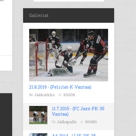
Galleriat
21.8.2019 - (Peliitat-K-Vantaa)
Jääkiekko
30008
11.7.2015 - (FC Jazz-PK-35
Vantaa)
Jalkapallo
30080
4.6.2014 - (JJK-PK-35