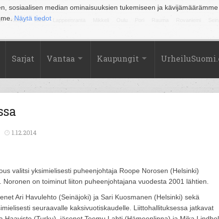
en, sosiaalisen median ominaisuuksien tukemiseen ja kävijämäärämme
amme.
Näytä tiedot
la
Kuopio
Lahti
Lappeenranta
Mikkeli
Oulu
Pori
Rauma
Rovaniemi
Sein
Sarjat
Vantaa
Kaupungit
UrheiluSuomi
ssa
1.12.2014
kous valitsi yksimielisesti puheenjohtaja Roope Norosen (Helsinki)
Noronen on toiminut liiton puheenjohtajana vuodesta 2001 lähtien.
enet Ari Havulehto (Seinäjoki) ja Sari Kuosmanen (Helsinki) sekä
mielisesti seuraavalle kaksivuotiskaudelle. Liittohallituksessa jatkavat
a Haavisto (Turku), jäsenet Teemu Lahti (Hämeenlinna) ja Mika Lindho