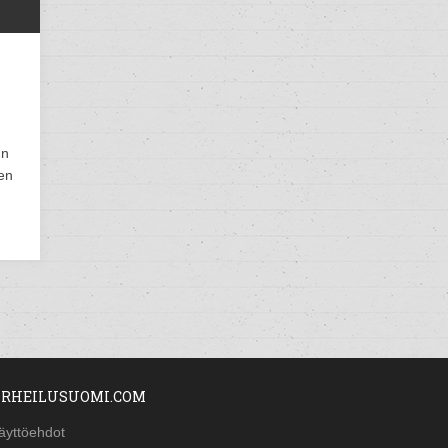
un
en
RHEILUSUOMI.COM
äyttöehdot