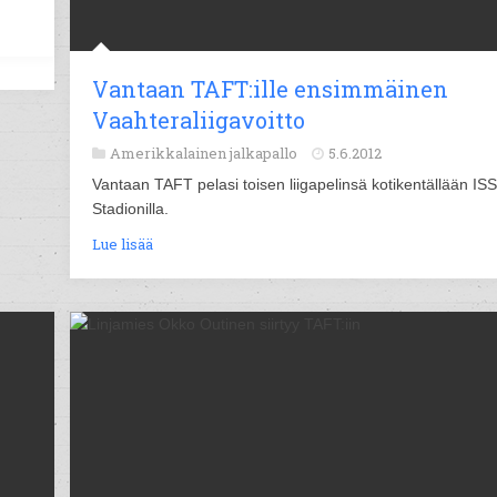
Vantaan TAFT:ille ensimmäinen
Vaahteraliigavoitto
Amerikkalainen jalkapallo
5.6.2012
Vantaan TAFT pelasi toisen liigapelinsä kotikentällään ISS
Stadionilla.
Lue lisää