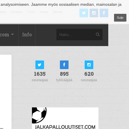
 analysoimiseen. Jaamme myös sosiaalisen median, mainosalan ja
äjoki
Tampere
Turku
Vaasa
Vantaa
Sulje
.com
Info
1635
895
620
seuraajaa
tykkääjää
seuraajaa
lm