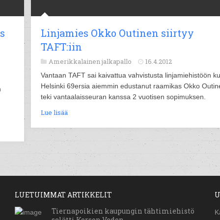
s
Linjamies Okko Outinen siirtyy
TAFT:iin
Amerikkalainen jalkapallo
16.4.2012
Vantaan TAFT sai kaivattua vahvistusta linjamiehistöön k
Helsinki 69ersia aiemmin edustanut raamikas Okko Outin
n
teki vantaalaisseuran kanssa 2 vuotisen sopimuksen.
Lue lisää
LUETUIMMAT ARTIKKELIT
U
Tiernapoikien kaupungin tähtimiehistö
K
selätti Korson Vedon