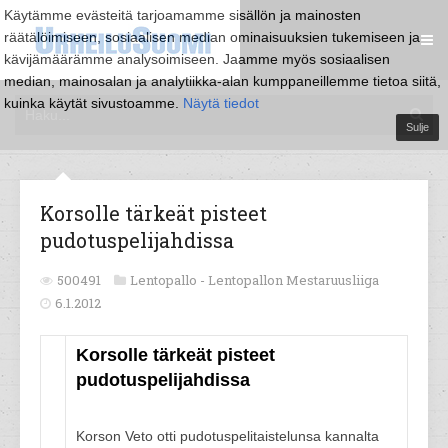
Käytämme evästeitä tarjoamamme sisällön ja mainosten
räätälöimiseen, sosiaalisen median ominaisuuksien tukemiseen ja
kävijämäärämme analysoimiseen. Jaamme myös sosiaalisen
median, mainosalan ja analytiikka-alan kumppaneillemme tietoa siitä,
kuinka käytät sivustoamme.
Näytä tiedot
Sulje
Korsolle tärkeät pisteet
pudotuspelijahdissa
500491
Lentopallo -
Lentopallon Mestaruusliiga
6.1.2012
Korsolle tärkeät pisteet
pudotuspelijahdissa
Korson Veto otti pudotuspelitaistelunsa kannalta