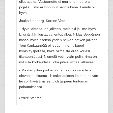
ollut aseita. Vastaanotto ei murtunut nuorella
pojalla, usko ei loppunut pelin aikana. Laurila oli
hyvä.
Jouko Lindberg, Korson Veto:
- Hyvä lähtö tauon jälkeen, meininki ja ilme hyvä.
Ei sinällään loistavaa lentopalloa. Niklas Seppänen
kasasi hyvin itsensä yhden heikon hetken jälkeen.
Toni Kankaanpää oli epäonninen alkupelin
hyökkäyspelissä, kaksi viimeistä erää korjasi
tilanteen.Jussi Niemelä veti hyvän pelin, rima on
nyt sillä korkeudella, joka pitäisi ylittää jatkuvasti.
- Meidän pitää pyrkiä ohittamaan kaksi edellä
olevaa joukkuetta,. Kisakeskuksen kolmen päivän
leiri oli hyvä tiivis setti, oli tarpeen tuntuman
palautuksessa.
UrheiluVantaa