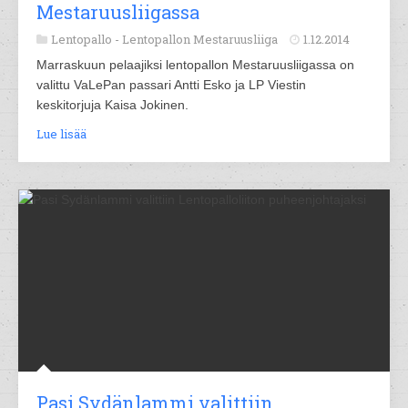
Mestaruusliigassa
Lentopallo -
Lentopallon Mestaruusliiga
1.12.2014
Marraskuun pelaajiksi lentopallon Mestaruusliigassa on
valittu VaLePan passari Antti Esko ja LP Viestin
keskitorjuja Kaisa Jokinen.
Lue lisää
Pasi Sydänlammi valittiin