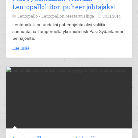
Lentopalloliiton puheenjohtajaksi
Lentopallo -
Lentopallon Mestaruusliiga
30.11.2014
Lentopalloliiton uudeksi puheenjohtajaksi valittiin
sunnuntaina Tampereella yksimielisesti Pasi Sydänlammi
Seinäjoelta.
Lue lisää