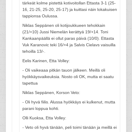
tärkeät kolme pistettä kotivoitollan Ettasta 3-1 (25-
16, 21-25, 25-20, 25-17) ja kuittasi näin lokakuisen
tappionsa Oulussa.
Niklas Seppänen oli kotijoukkueen tehokkain
(21/+10) Jussi Niemelän kerättyä 19/+14. Toni
Kankaanpäällä ei ollut paras päivä (10/0). Ettasta
Vuk Karanovic teki 16/+4 ja Salvis Cielavs vaisuilla
tehoilla 13/-.
Eelis Karinen, Etta Volley:
- Oli vaikeaaa pitkän tauon jälkeen. Meillä oli
hyökkäysvaikeuksia. Nosto oli OK, mutta ei saatu
tapettua
Niklas Seppänen, Korson Veto:
- Oli hyvä fiilis. Alussa hyökkäys ei kulkenut, mutta
parani loppua kohti.
Olli Kuoksa, Etta Volley:
- Veto oli hyvä tänään, peli toimi tänään ja meillä ei