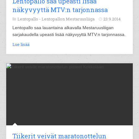
Lentopallo saa upeasti lisää
näkyvyyttä MTV:n tarjonnassa
Lentopallo -
Lentopallon Mestaruusliiga
23.9.2014
Lentopallo saa lauantaina alkavalla Mestaruusliigan
sarjakaudella upeasti lisää näkyvyyttä MTV:n tarjonnassa.
Lue lisää
Tiikerit veivät maratonottelun