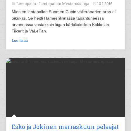
Lentopallo -
Lentopallon Mestaruusliiga
10.1.2016
Miesten lentopallon Suomen Cupin välieräparien arpa oli
oikukas. Se heitti Hämeenlinnassa tapahtuneessa
arvonnassa vastakkain liigan kärkikaksikon Kokkolan
Tiikerit ja VaLePan.
Lue lisää
Esko ja Jokinen marraskuun pelaajat