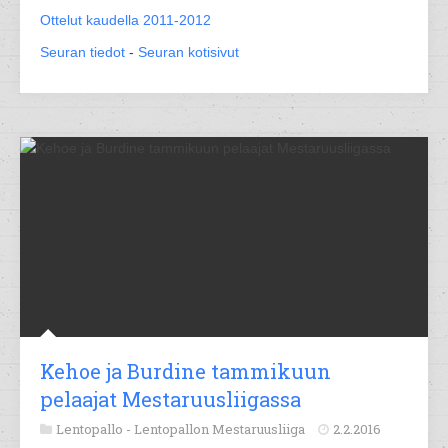
Ottelut kaudella 2011-2012
Seuran tiedot
-
Seuran kotisivut
Kehoe ja Burdine tammikuun
pelaajat Mestaruusliigassa
Lentopallo -
Lentopallon Mestaruusliiga
2.2.2016