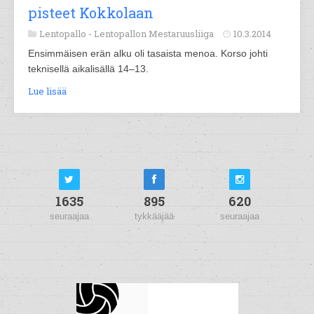
pisteet Kokkolaan
Lentopallo -
Lentopallon Mestaruusliiga
10.3.2014
Ensimmäisen erän alku oli tasaista menoa. Korso johti
teknisellä aikalisällä 14–13.
Lue lisää
1635
895
620
seuraajaa
tykkääjää
seuraajaa