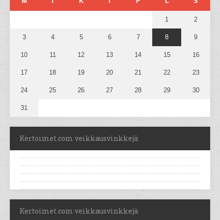
M
T
K
T
P
L
S
1
2
3
4
5
6
7
8
9
10
11
12
13
14
15
16
17
18
19
20
21
22
23
24
25
26
27
28
29
30
31
Kertoimet.com veikkausvinkkejä
Kertoimet.com veikkausvinkkejä