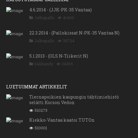
4.6.2014 - (JJK-PK-35 Vantaa)
Jalkapallo
41400
22.3.2014 - (Pallokissat N-PK-35 Vantaa N)
Jalkapallo
38724
5.1.2013 - (OLS N-Tiikerit N)
Salibandy
34365
LUETUIMMAT ARTIKKELIT
Tiernapoikien kaupungin tähtimiehistö
selätti Korson Vedon
510275
Kiekko-Vantaa kaatoi TUTOn
510001