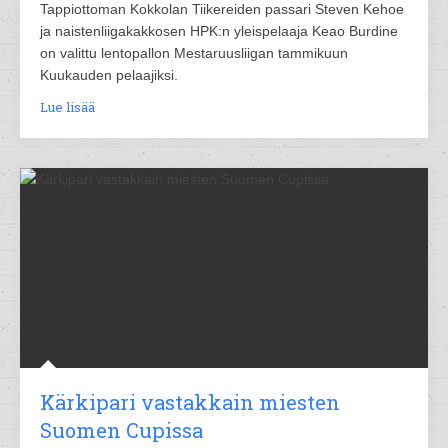
Tappiottoman Kokkolan Tiikereiden passari Steven Kehoe
ja naistenliigakakkosen HPK:n yleispelaaja Keao Burdine
on valittu lentopallon Mestaruusliigan tammikuun
Kuukauden pelaajiksi.
Lue lisää
Kärkipari vastakkain miesten
Suomen Cupissa