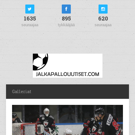
1635
895
620
seuraajaa
tykkääjää
seuraajaa
Galleriat