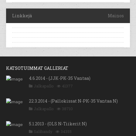
Linkkejä
Mainos
KATSOTUIMMAT GALLERIAT
4.6.2014 - (JJK-PK-35 Vantaa)
Jalkapallo
41377
22.3.2014 - (Pallokissat N-PK-35 Vantaa N)
Jalkapallo
38710
5.1.2013 - (OLS N-Tiikerit N)
Salibandy
34355