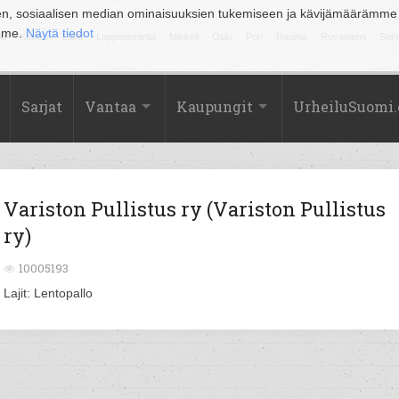
en, sosiaalisen median ominaisuuksien tukemiseen ja kävijämäärämme
amme.
Näytä tiedot
la
Kuopio
Lahti
Lappeenranta
Mikkeli
Oulu
Pori
Rauma
Rovaniemi
Sein
Sarjat
Vantaa
Kaupungit
UrheiluSuomi
Variston Pullistus ry (Variston Pullistus
ry)
10005193
Lajit: Lentopallo