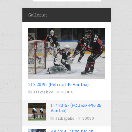
Galleriat
21.8.2019 - (Peliitat-K-Vantaa)
Jääkiekko
30004
11.7.2015 - (FC Jazz-PK-35
Vantaa)
Jalkapallo
30080
4.6.2014 - (JJK-PK-35