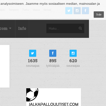
 analysoimiseen. Jaamme myös sosiaalisen median, mainosalan ja
äjoki
Tampere
Turku
Vaasa
Vantaa
Sulje
.com
Info
1635
895
620
seuraajaa
tykkääjää
seuraajaa