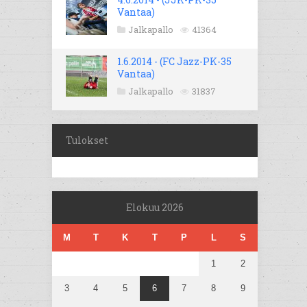
Vantaa)
Jalkapallo
41364
1.6.2014 - (FC Jazz-PK-35
Vantaa)
Jalkapallo
31837
Tulokset
Elokuu 2026
M
T
K
T
P
L
S
1
2
3
4
5
6
7
8
9