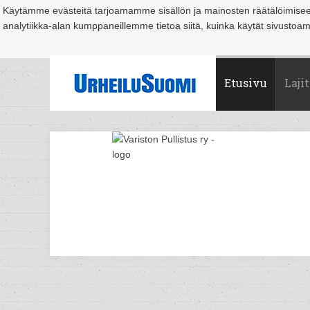
Käytämme evästeitä tarjoamamme sisällön ja mainosten räätälöimise
analytiikka-alan kumppaneillemme tietoa siitä, kuinka käytät sivusto
Suomi
Espoo
Helsinki
Hämeenlinna
Joensuu
Jyväskylä
Kouvo
Etusivu
Lajit