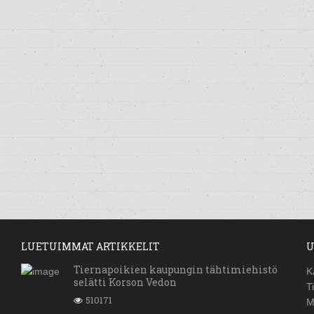
LUETUIMMAT ARTIKKELIT
U
Tiernapoikien kaupungin tähtimiehistö
K
selätti Korson Vedon
T
510171
M