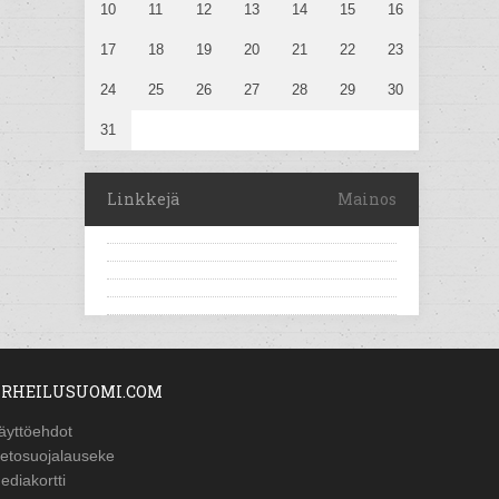
10
11
12
13
14
15
16
17
18
19
20
21
22
23
24
25
26
27
28
29
30
31
Linkkejä
Mainos
RHEILUSUOMI.COM
äyttöehdot
ietosuojalauseke
ediakortti