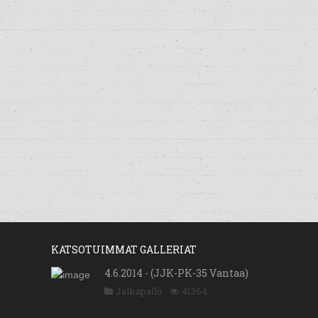
KATSOTUIMMAT GALLERIAT
4.6.2014 - (JJK-PK-35 Vantaa)
Jalkapallo
41364