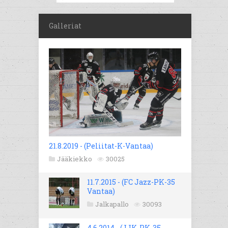
Galleriat
21.8.2019 - (Peliitat-K-Vantaa)
Jääkiekko
30025
11.7.2015 - (FC Jazz-PK-35
Vantaa)
Jalkapallo
30093
4.6.2014 - (JJK-PK-35