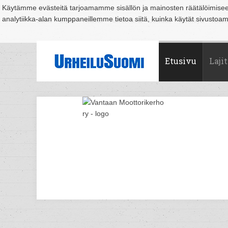
Käytämme evästeitä tarjoamamme sisällön ja mainosten räätälöimise
analytiikka-alan kumppaneillemme tietoa siitä, kuinka käytät sivusto
Suomi
Espoo
Helsinki
Hämeenlinna
Joensuu
Jyväskylä
Kouvo
Etusivu
Lajit