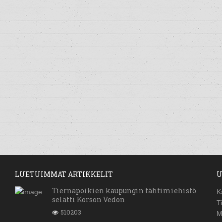
LUETUIMMAT ARTIKKELIT
U
Tiernapoikien kaupungin tähtimiehistö
K
selätti Korson Vedon
T
510203
M