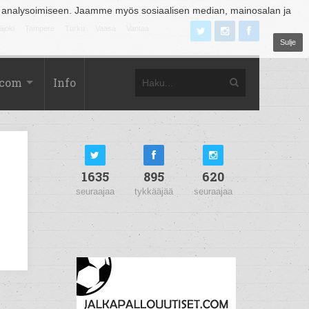
 analysoimiseen. Jaamme myös sosiaalisen median, mainosalan ja
äjoki
Tampere
Turku
Vaasa
Vantaa
Sulje
.com
Info
1635
895
620
seuraajaa
tykkääjää
seuraajaa