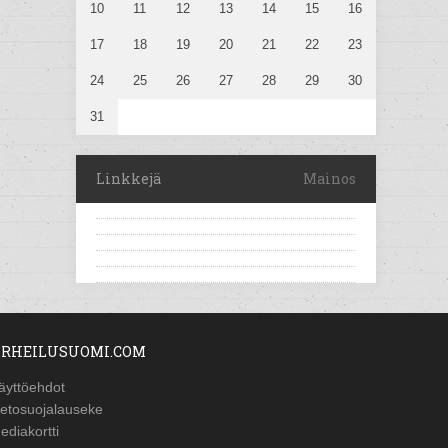
10
11
12
13
14
15
16
17
18
19
20
21
22
23
24
25
26
27
28
29
30
31
Linkkejä
Mainos
RHEILUSUOMI.COM
äyttöehdot
ietosuojalauseke
ediakortti