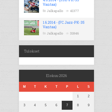
Vantaa)
Jalkapallo
41377
1.6.2014 - (FC Jazz-PK-35
Vantaa)
Jalkapallo
31846
Tulokset
Elokuu 2026
M
T
K
T
P
L
S
1
2
3
4
5
6
7
8
9