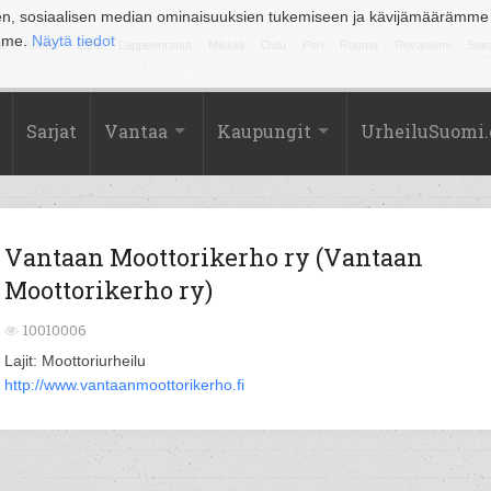
en, sosiaalisen median ominaisuuksien tukemiseen ja kävijämäärämme
amme.
Näytä tiedot
la
Kuopio
Lahti
Lappeenranta
Mikkeli
Oulu
Pori
Rauma
Rovaniemi
Sein
Sarjat
Vantaa
Kaupungit
UrheiluSuomi
Vantaan Moottorikerho ry (Vantaan
Moottorikerho ry)
10010006
Lajit: Moottoriurheilu
http://www.vantaanmoottorikerho.fi