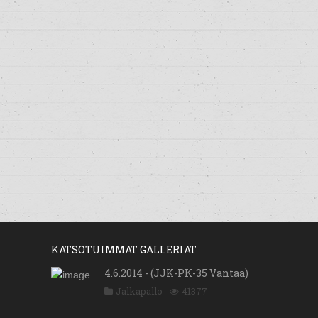
KATSOTUIMMAT GALLERIAT
4.6.2014 - (JJK-PK-35 Vantaa)
Jalkapallo
41377