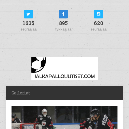
1635
895
620
seuraajaa
tykkääjää
seuraajaa
Galleriat