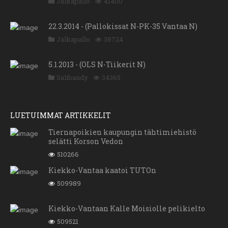
Jalkapallo
41400
22.3.2014 - (Pallokissat N-PK-35 Vantaa N)
Jalkapallo
38724
5.1.2013 - (OLS N-Tiikerit N)
Salibandy
34365
LUETUIMMAT ARTIKKELIT
Tiernapoikien kaupungin tähtimiehistö
selätti Korson Vedon
510266
Kiekko-Vantaa kaatoi TUTOn
509989
Kiekko-Vantaan Kalle Moisiolle pelikielto
509521