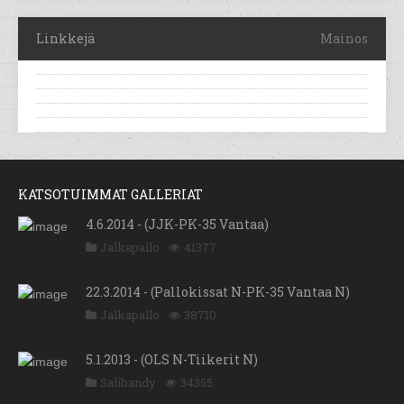
Linkkejä
Mainos
KATSOTUIMMAT GALLERIAT
4.6.2014 - (JJK-PK-35 Vantaa)
Jalkapallo
41377
22.3.2014 - (Pallokissat N-PK-35 Vantaa N)
Jalkapallo
38710
5.1.2013 - (OLS N-Tiikerit N)
Salibandy
34355