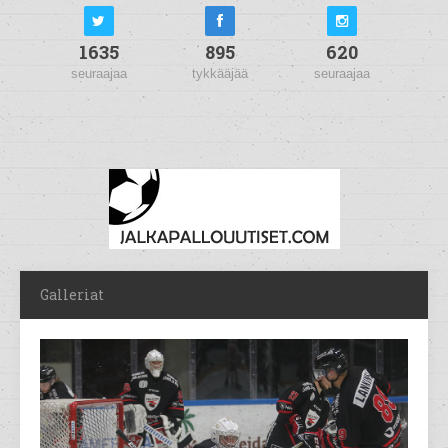
1635
895
620
seuraajaa
tykkääjää
seuraajaa
Galleriat