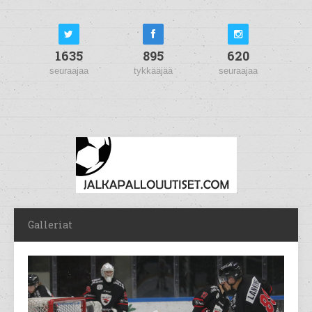
1635
895
620
seuraajaa
tykkääjää
seuraajaa
Galleriat