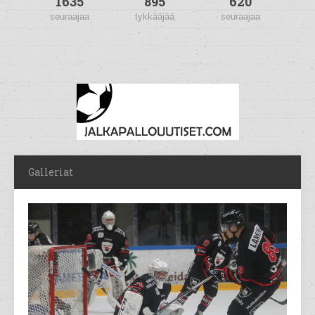
1635
895
620
seuraajaa
tykkääjää
seuraajaa
Galleriat