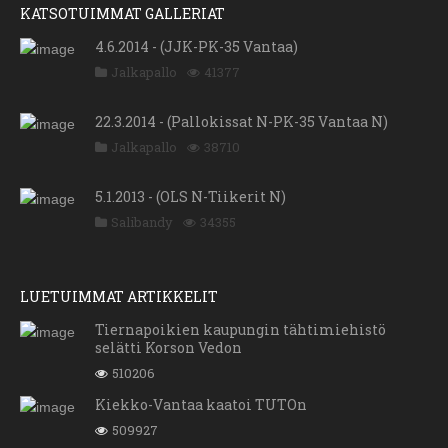
KATSOTUIMMAT GALLERIAT
4.6.2014 - (JJK-PK-35 Vantaa)
Jalkapallo
41377
22.3.2014 - (Pallokissat N-PK-35 Vantaa N)
Jalkapallo
38710
5.1.2013 - (OLS N-Tiikerit N)
Salibandy
34355
LUETUIMMAT ARTIKKELIT
Tiernapoikien kaupungin tähtimiehistö
selätti Korson Vedon
510206
Kiekko-Vantaa kaatoi TUTOn
509927