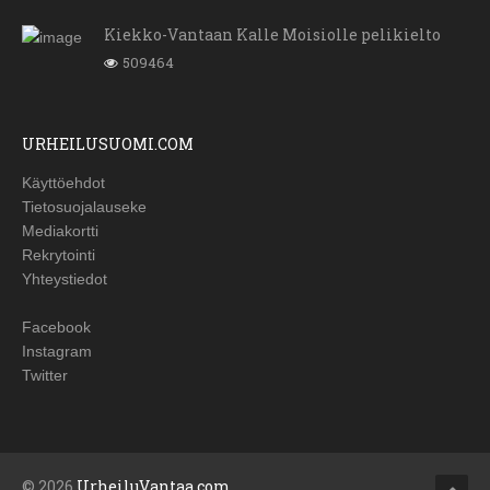
Kiekko-Vantaan Kalle Moisiolle pelikielto
509464
URHEILUSUOMI.COM
Käyttöehdot
Tietosuojalauseke
Mediakortti
Rekrytointi
Yhteystiedot
Facebook
Instagram
Twitter
© 2026
UrheiluVantaa.com
.