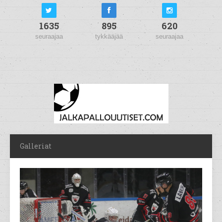
1635
895
620
seuraajaa
tykkääjää
seuraajaa
Galleriat