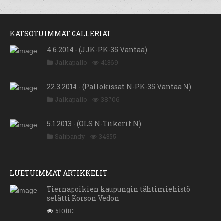
KATSOTUIMMAT GALLERIAT
4.6.2014 - (JJK-PK-35 Vantaa)
Jalkapallo
41369
22.3.2014 - (Pallokissat N-PK-35 Vantaa N)
Jalkapallo
38706
5.1.2013 - (OLS N-Tiikerit N)
Salibandy
34355
LUETUIMMAT ARTIKKELIT
Tiernapoikien kaupungin tähtimiehistö
selätti Korson Vedon
510183