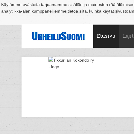
Käytämme evästeitä tarjoamamme sisällön ja mainosten räätälöimise
analytiikka-alan kumppaneillemme tietoa siitä, kuinka käytät sivusto
Suomi
Espoo
Helsinki
Hämeenlinna
Joensuu
Jyväskylä
Kouvo
Etusivu
Lajit