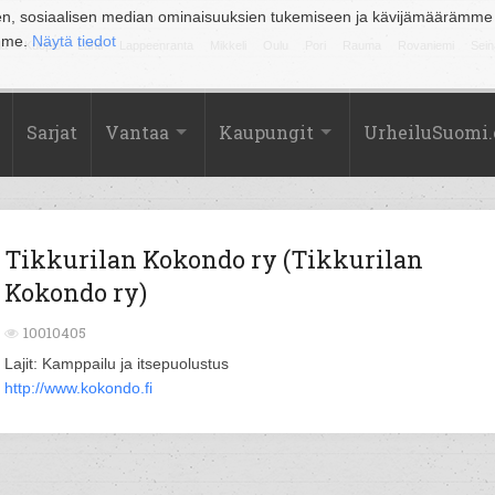
en, sosiaalisen median ominaisuuksien tukemiseen ja kävijämäärämme
amme.
Näytä tiedot
la
Kuopio
Lahti
Lappeenranta
Mikkeli
Oulu
Pori
Rauma
Rovaniemi
Sein
Sarjat
Vantaa
Kaupungit
UrheiluSuomi
Tikkurilan Kokondo ry (Tikkurilan
Kokondo ry)
10010405
Lajit: Kamppailu ja itsepuolustus
http://www.kokondo.fi