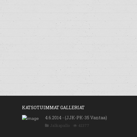
KATSOTUIMMAT GALLERIAT
4.6.2014 - (JJK-PK-35 Vantaa)
Jalkapallo
41377