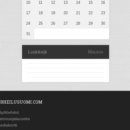
10
11
12
13
14
15
16
17
18
19
20
21
22
23
24
25
26
27
28
29
30
31
Linkkejä
Mainos
RHEILUSUOMI.COM
äyttöehdot
ietosuojalauseke
ediakortti