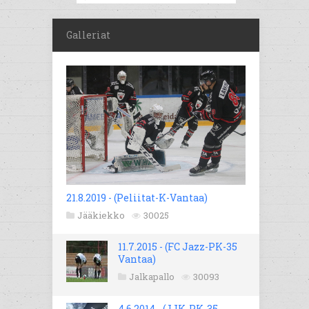
Galleriat
21.8.2019 - (Peliitat-K-Vantaa)
Jääkiekko
30025
11.7.2015 - (FC Jazz-PK-35
Vantaa)
Jalkapallo
30093
4.6.2014 - (JJK-PK-35