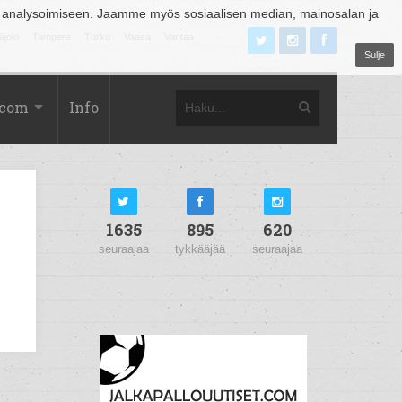
 analysoimiseen. Jaamme myös sosiaalisen median, mainosalan ja
äjoki
Tampere
Turku
Vaasa
Vantaa
Sulje
.com
Info
1635
895
620
seuraajaa
tykkääjää
seuraajaa