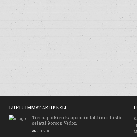
LUETUIMMAT ARTIKKELIT
U
Tiernapoikien kaupungin tähtimiehistö
K
selätti Korson Vedon
T
510206
M