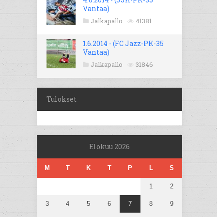
Vantaa)
Jalkapallo
41381
1.6.2014 - (FC Jazz-PK-35
Vantaa)
Jalkapallo
31846
Tulokset
Elokuu 2026
M
T
K
T
P
L
S
1
2
3
4
5
6
7
8
9