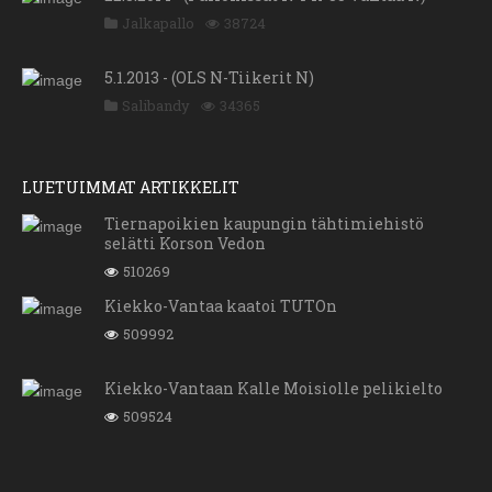
Jalkapallo
38724
5.1.2013 - (OLS N-Tiikerit N)
Salibandy
34365
LUETUIMMAT ARTIKKELIT
Tiernapoikien kaupungin tähtimiehistö
selätti Korson Vedon
510269
Kiekko-Vantaa kaatoi TUTOn
509992
Kiekko-Vantaan Kalle Moisiolle pelikielto
509524