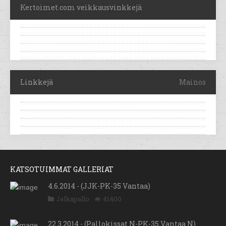
Kertoimet.com veikkausvinkkejä
Linkkejä
Mainos
KATSOTUIMMAT GALLERIAT
4.6.2014 - (JJK-PK-35 Vantaa)
Jalkapallo
41400
22.3.2014 - (Pallokissat N-PK-35 Vantaa N)