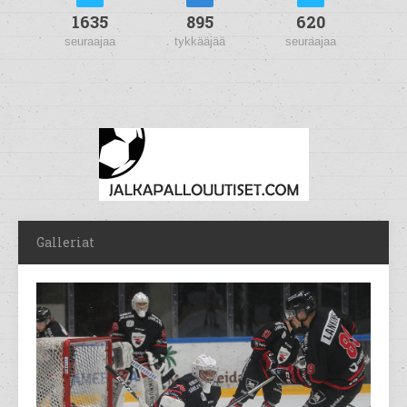
1635
895
620
seuraajaa
tykkääjää
seuraajaa
Galleriat