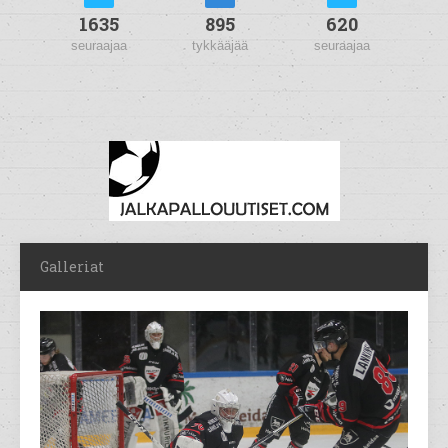
1635
895
620
seuraajaa
tykkääjää
seuraajaa
Galleriat