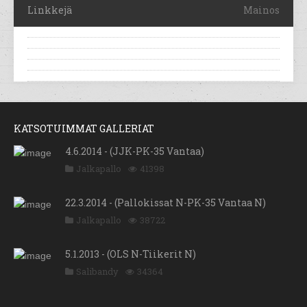
Linkkejä
Mainos
KATSOTUIMMAT GALLERIAT
4.6.2014 - (JJK-PK-35 Vantaa)
Jalkapallo
41398
22.3.2014 - (Pallokissat N-PK-35 Vantaa N)
Jalkapallo
38722
5.1.2013 - (OLS N-Tiikerit N)
Salibandy
34364