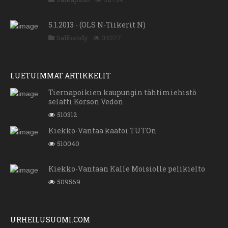
5.1.2013 - (OLS N-Tiikerit N)
Salibandy
34377
LUETUIMMAT ARTIKKELIT
Tiernapoikien kaupungin tähtimiehistö
selätti Korson Vedon
510312
Kiekko-Vantaa kaatoi TUTOn
510040
Kiekko-Vantaan Kalle Moisiolle pelikielto
509569
URHEILUSUOMI.COM