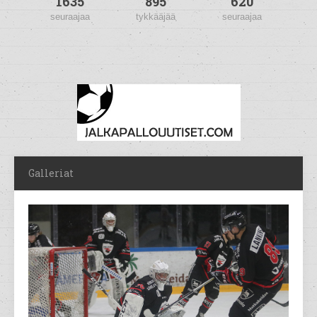
1635
895
620
seuraajaa
tykkääjää
seuraajaa
Galleriat