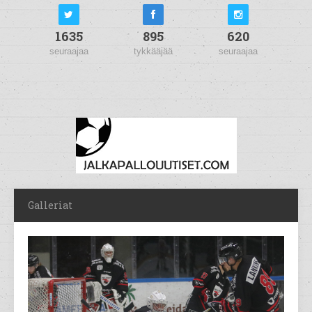
1635
895
620
seuraajaa
tykkääjää
seuraajaa
Galleriat