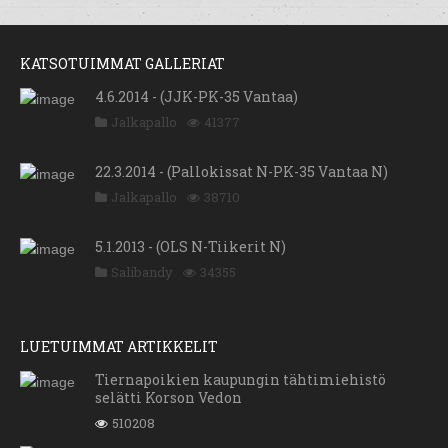
KATSOTUIMMAT GALLERIAT
4.6.2014 - (JJK-PK-35 Vantaa)
Jalkapallo
41377
22.3.2014 - (Pallokissat N-PK-35 Vantaa N)
Jalkapallo
38710
5.1.2013 - (OLS N-Tiikerit N)
Salibandy
34355
LUETUIMMAT ARTIKKELIT
Tiernapoikien kaupungin tähtimiehistö
selätti Korson Vedon
510208