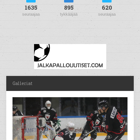
1635
895
620
seuraajaa
tykkääjää
seuraajaa
Galleriat