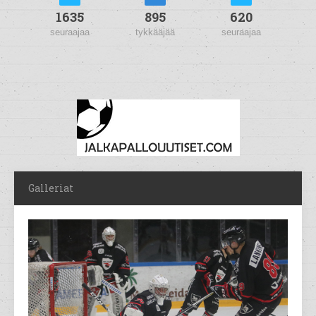
1635
895
620
seuraajaa
tykkääjää
seuraajaa
Galleriat