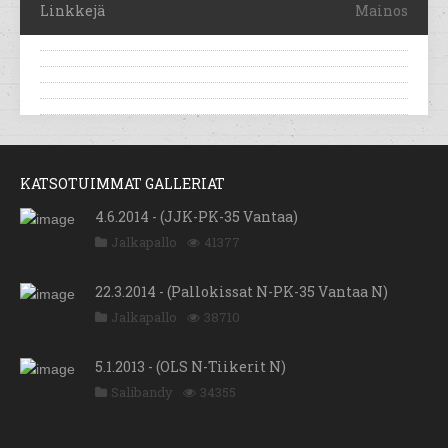
Linkkejä
Mainos
KATSOTUIMMAT GALLERIAT
4.6.2014 - (JJK-PK-35 Vantaa)
Jalkapallo
41377
22.3.2014 - (Pallokissat N-PK-35 Vantaa N)
Jalkapallo
38710
5.1.2013 - (OLS N-Tiikerit N)
Salibandy
34355