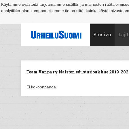
Käytämme evästeitä tarjoamamme sisällön ja mainosten räätälöimise
analytiikka-alan kumppaneillemme tietoa siitä, kuinka käytät sivusto
Suomi
Espoo
Helsinki
Hämeenlinna
Joensuu
Jyväskylä
Kouvo
Etusivu
Lajit
Team Vanpa ry Naisten edustusjoukkue 2019-2020
Ei kokoonpanoa.