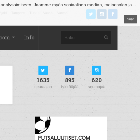
 analysoimiseen. Jaamme myös sosiaalisen median, mainosalan ja
äjoki
Tampere
Turku
Vaasa
Vantaa
Sulje
.com
Info
1635
895
620
seuraajaa
tykkääjää
seuraajaa