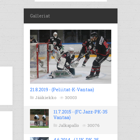
Galleriat
21.8.2019 - (Peliitat-K-Vantaa)
Jääkiekko
30003
11.7.2015 - (FC Jazz-PK-35
Vantaa)
Jalkapallo
30076
4.6.2014 - (JJK-PK-35