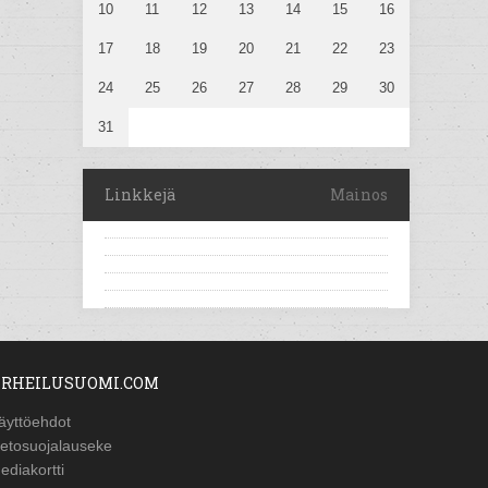
10
11
12
13
14
15
16
17
18
19
20
21
22
23
24
25
26
27
28
29
30
31
Linkkejä
Mainos
RHEILUSUOMI.COM
äyttöehdot
ietosuojalauseke
ediakortti