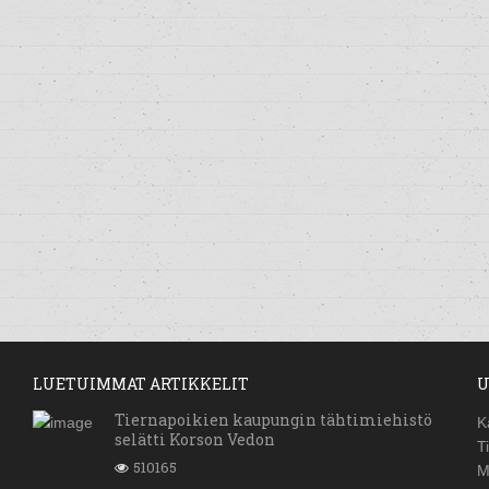
LUETUIMMAT ARTIKKELIT
U
Tiernapoikien kaupungin tähtimiehistö
K
selätti Korson Vedon
T
510165
M