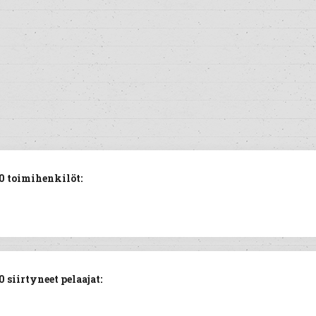
0 toimihenkilöt:
siirtyneet pelaajat: