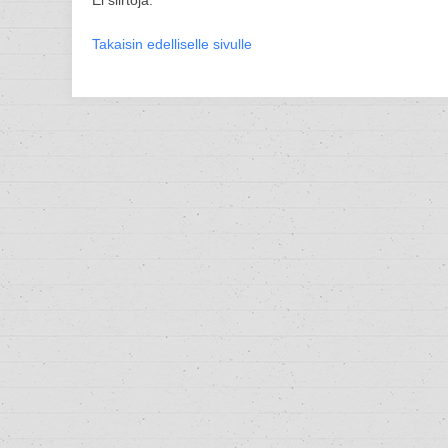
Ei siirtoja.
Takaisin edelliselle sivulle