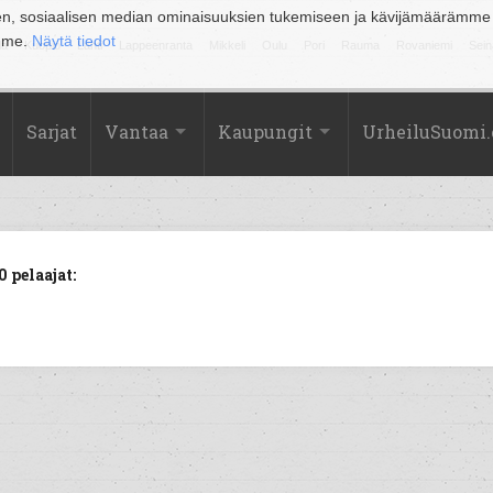
en, sosiaalisen median ominaisuuksien tukemiseen ja kävijämäärämme
amme.
Näytä tiedot
la
Kuopio
Lahti
Lappeenranta
Mikkeli
Oulu
Pori
Rauma
Rovaniemi
Sein
Sarjat
Vantaa
Kaupungit
UrheiluSuomi
 pelaajat: