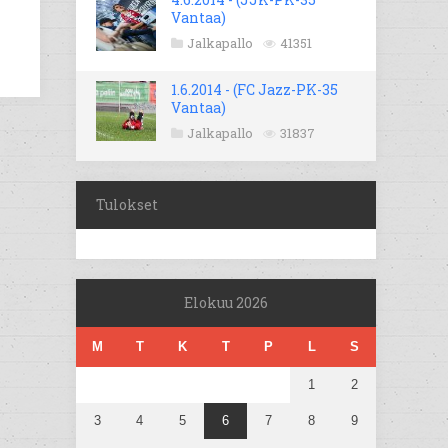
Vantaa)
Jalkapallo
41351
1.6.2014 - (FC Jazz-PK-35
Vantaa)
Jalkapallo
31837
Tulokset
Elokuu 2026
M
T
K
T
P
L
S
1
2
3
4
5
6
7
8
9