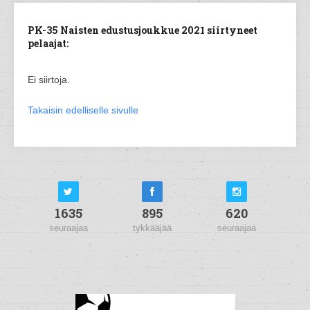
PK-35 Naisten edustusjoukkue 2021 siirtyneet
pelaajat:
Ei siirtoja.
Takaisin edelliselle sivulle
1635
895
620
seuraajaa
tykkääjää
seuraajaa