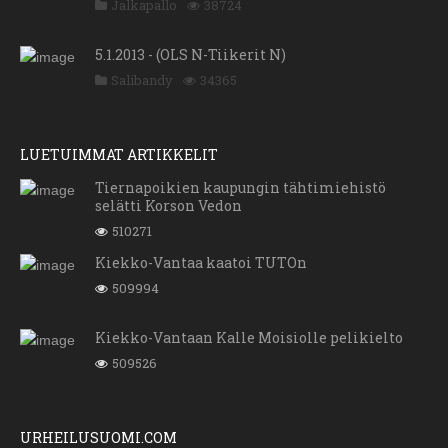
Jalkapallo
38724
5.1.2013 - (OLS N-Tiikerit N)
Salibandy
34365
LUETUIMMAT ARTIKKELIT
Tiernapoikien kaupungin tähtimiehistö
selätti Korson Vedon
510271
Kiekko-Vantaa kaatoi TUTOn
509994
Kiekko-Vantaan Kalle Moisiolle pelikielto
509526
URHEILUSUOMI.COM