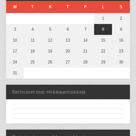
M
T
K
T
P
L
S
1
2
3
4
5
6
7
8
9
10
11
12
13
14
15
16
17
18
19
20
21
22
23
24
25
26
27
28
29
30
31
Kertoimet.com veikkausvinkkejä