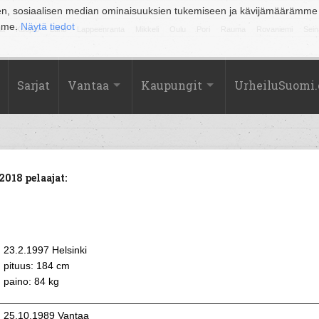
en, sosiaalisen median ominaisuuksien tukemiseen ja kävijämäärämme
amme.
Näytä tiedot
la
Kuopio
Lahti
Lappeenranta
Mikkeli
Oulu
Pori
Rauma
Rovaniemi
Sein
Sarjat
Vantaa
Kaupungit
UrheiluSuomi
018 pelaajat:
23.2.1997 Helsinki
pituus: 184 cm
paino: 84 kg
25.10.1989 Vantaa