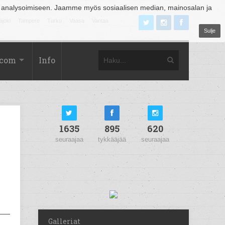
 analysoimiseen. Jaamme myös sosiaalisen median, mainosalan ja
äjoki
Tampere
Turku
Vaasa
Vantaa
Sulje
.com
Info
1635
895
620
seuraajaa
tykkääjää
seuraajaa
Galleriat