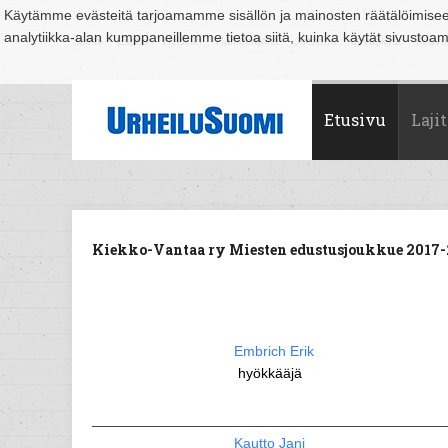
Käytämme evästeitä tarjoamamme sisällön ja mainosten räätälöimise
analytiikka-alan kumppaneillemme tietoa siitä, kuinka käytät sivusto
Suomi
Espoo
Helsinki
Hämeenlinna
Joensuu
Jyväskylä
Kouvo
Etusivu
Lajit
Kiekko-Vantaa ry Miesten edustusjoukkue 2017-2
Embrich Erik
hyökkääjä
Kautto Jani