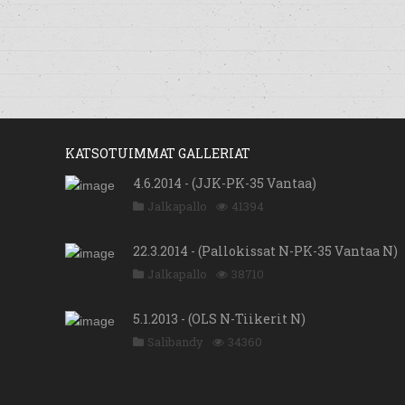
KATSOTUIMMAT GALLERIAT
4.6.2014 - (JJK-PK-35 Vantaa)
Jalkapallo
41394
22.3.2014 - (Pallokissat N-PK-35 Vantaa N)
Jalkapallo
38710
5.1.2013 - (OLS N-Tiikerit N)
Salibandy
34360