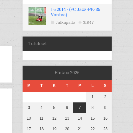
1.6.2014 - (FC Jazz-PK-35
Vantaa)
Jalkapallo
31847
Tulokset
Elokuu 2026
M
T
K
T
P
L
S
1
2
3
4
5
6
7
8
9
10
11
12
13
14
15
16
17
18
19
20
21
22
23