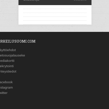
RHEILUSUOMI.COM
äyttöehdot
ietosuojalauseke
ediakortti
ekrytointi
hteystiedot
acebook
nstagram
witter