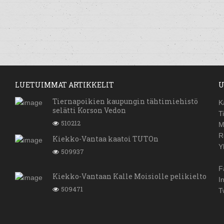
LUETUIMMAT ARTIKKELIT
U
Tiernapoikien kaupungin tähtimiehistö
K
selätti Korson Vedon
T
510212
M
R
Kiekko-Vantaa kaatoi TUTOn
Y
509937
F
Kiekko-Vantaan Kalle Moisiolle pelikielto
I
509471
T