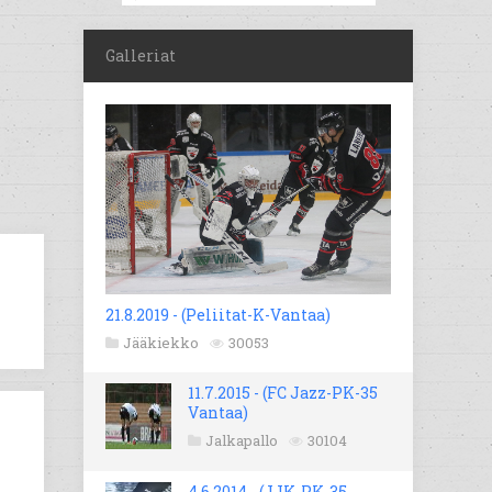
Galleriat
21.8.2019 - (Peliitat-K-Vantaa)
Jääkiekko
30053
11.7.2015 - (FC Jazz-PK-35
Vantaa)
Jalkapallo
30104
4.6.2014 - (JJK-PK-35