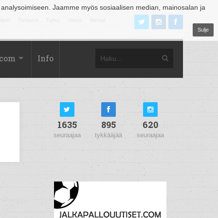
 analysoimiseen. Jaamme myös sosiaalisen median, mainosalan ja
äjoki
Tampere
Turku
Vaasa
Vantaa
Sulje
.com
Info
1635
895
620
seuraajaa
tykkääjää
seuraajaa