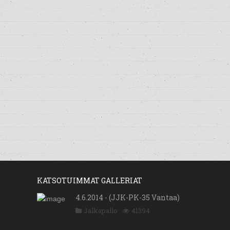
KATSOTUIMMAT GALLERIAT
4.6.2014 - (JJK-PK-35 Vantaa)
Jalkapallo
41394