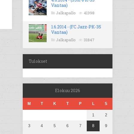
Vantaa)
Jalkapallo
41398
1.6.2014 - (FC Jazz-PK-35
Vantaa)
Jalkapallo
31847
Tulokset
Elokuu 2026
M
T
K
T
P
L
S
1
2
3
4
5
6
7
8
9