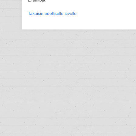
Ei siirtoja.
Takaisin edelliselle sivulle