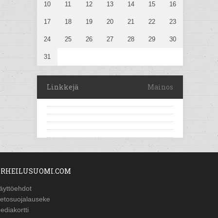
10
11
12
13
14
15
16
17
18
19
20
21
22
23
24
25
26
27
28
29
30
31
Linkkejä
Mainos
RHEILUSUOMI.COM
äyttöehdot
ietosuojalauseke
ediakortti