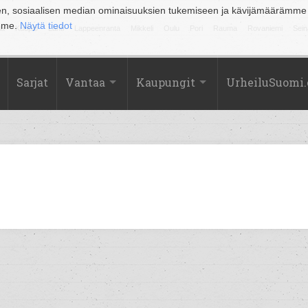
en, sosiaalisen median ominaisuuksien tukemiseen ja kävijämäärämme
amme.
Näytä tiedot
la
Kuopio
Lahti
Lappeenranta
Mikkeli
Oulu
Pori
Rauma
Rovaniemi
Sein
Sarjat
Vantaa
Kaupungit
UrheiluSuomi