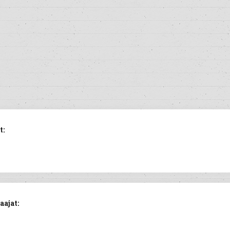
t:
aajat: