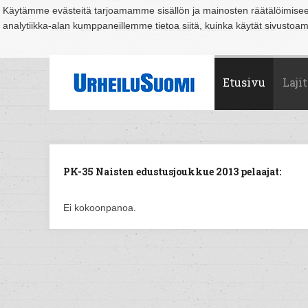
Käytämme evästeitä tarjoamamme sisällön ja mainosten räätälöimise
analytiikka-alan kumppaneillemme tietoa siitä, kuinka käytät sivusto
Suomi
Espoo
Helsinki
Hämeenlinna
Joensuu
Jyväskylä
Kouvo
Etusivu
Lajit
PK-35 Naisten edustusjoukkue 2013 pelaajat:
Ei kokoonpanoa.