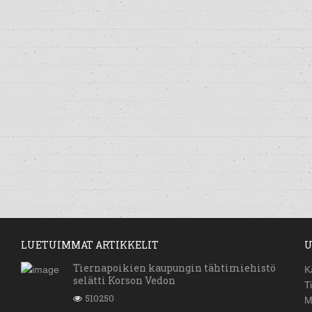
LUETUIMMAT ARTIKKELIT
U
Tiernapoikien kaupungin tähtimiehistö
K
selätti Korson Vedon
T
510250
M