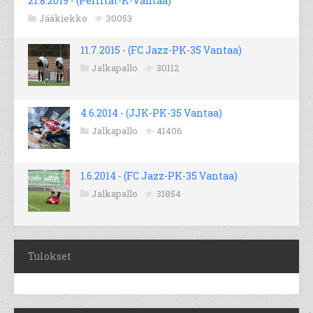
21.8.2019 - (Peliitat-K-Vantaa)
Jääkiekko
30053
11.7.2015 - (FC Jazz-PK-35 Vantaa)
Jalkapallo
30112
4.6.2014 - (JJK-PK-35 Vantaa)
Jalkapallo
41406
1.6.2014 - (FC Jazz-PK-35 Vantaa)
Jalkapallo
31854
Tulokset