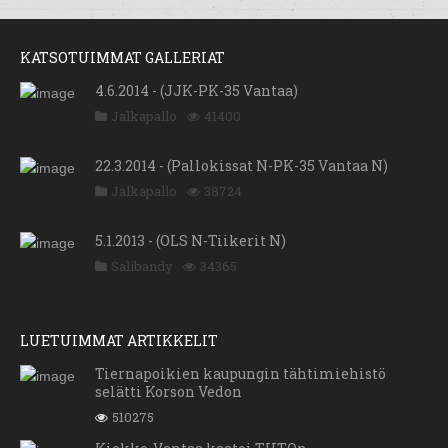
KATSOTUIMMAT GALLERIAT
4.6.2014 - (JJK-PK-35 Vantaa)
Jalkapallo
41400
22.3.2014 - (Pallokissat N-PK-35 Vantaa N)
Jalkapallo
38724
5.1.2013 - (OLS N-Tiikerit N)
Salibandy
34365
LUETUIMMAT ARTIKKELIT
Tiernapoikien kaupungin tähtimiehistö
selätti Korson Vedon
510275