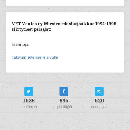
VFT Vantaa ry Miesten edustusjoukkue 1994-1995
siirtyneet pelaajat:
Ei siirtoja.
Takaisin edelliselle sivulle
1635
895
620
seuraajaa
tykkääjää
seuraajaa