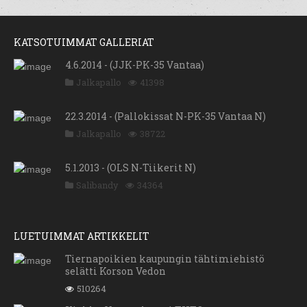
KATSOTUIMMAT GALLERIAT
4.6.2014 - (JJK-PK-35 Vantaa)
Jalkapallo
41398
22.3.2014 - (Pallokissat N-PK-35 Vantaa N)
Jalkapallo
38722
5.1.2013 - (OLS N-Tiikerit N)
Salibandy
34364
LUETUIMMAT ARTIKKELIT
Tiernapoikien kaupungin tähtimiehistö
selätti Korson Vedon
510264