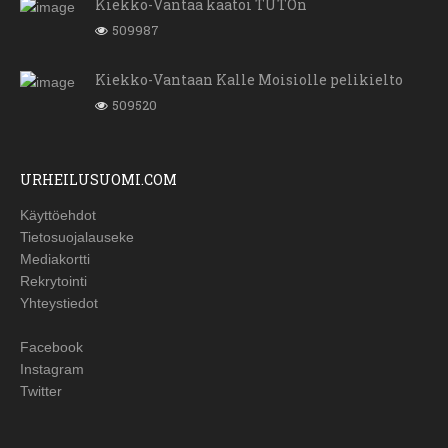
Kiekko-Vantaa kaatoi TUTOn
509987
Kiekko-Vantaan Kalle Moisiolle pelikielto
509520
URHEILUSUOMI.COM
Käyttöehdot
Tietosuojalauseke
Mediakortti
Rekrytointi
Yhteystiedot
Facebook
Instagram
Twitter