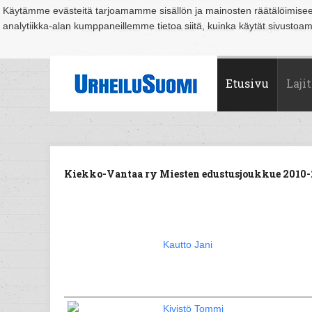
Käytämme evästeitä tarjoamamme sisällön ja mainosten räätälöimise
analytiikka-alan kumppaneillemme tietoa siitä, kuinka käytät sivusto
Suomi
Espoo
Helsinki
Hämeenlinna
Joensuu
Jyväskylä
Kouvo
Etusivu
Lajit
Kiekko-Vantaa ry Miesten edustusjoukkue 2010-2
Kautto Jani
Kivistö Tommi