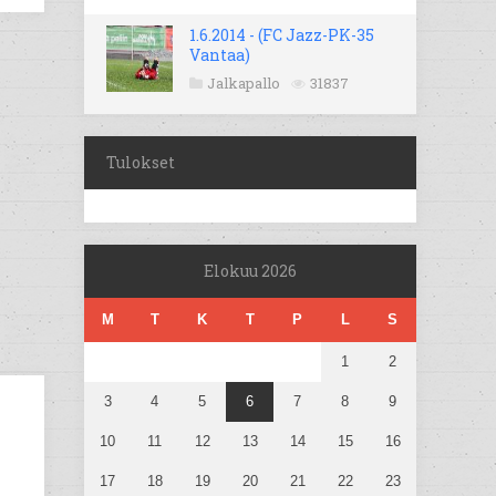
1.6.2014 - (FC Jazz-PK-35
Vantaa)
Jalkapallo
31837
Tulokset
Elokuu 2026
M
T
K
T
P
L
S
1
2
3
4
5
6
7
8
9
10
11
12
13
14
15
16
17
18
19
20
21
22
23