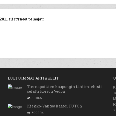
11 siirtyneet pelaajat:
LUETUIMMAT ARTIKKELIT
U
Tiernapoikien kaupungin tähtimiehistö
K
selätti Korson Vedon
T
510165
M
R
Kiekko-Vantaa kaatoi TUTOn
Y
509894