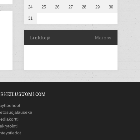
24
25
26
27
28
29
30
31
Linkkejä
Mainos
RHEILUSUOMI.COM
äyttöehdot
ietosuojalauseke
ediakortti
ekrytointi
hteystiedot