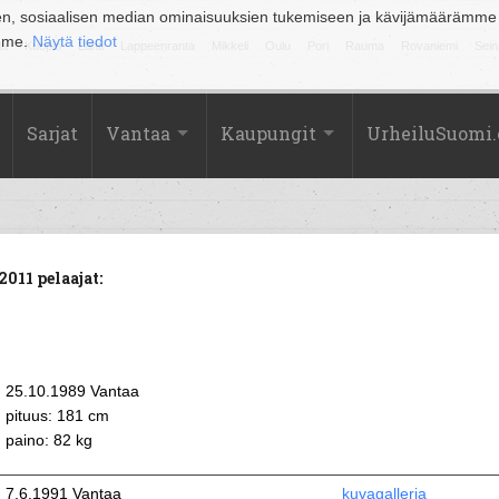
en, sosiaalisen median ominaisuuksien tukemiseen ja kävijämäärämme
amme.
Näytä tiedot
la
Kuopio
Lahti
Lappeenranta
Mikkeli
Oulu
Pori
Rauma
Rovaniemi
Sein
Sarjat
Vantaa
Kaupungit
UrheiluSuomi
011 pelaajat:
25.10.1989 Vantaa
pituus: 181 cm
paino: 82 kg
7.6.1991 Vantaa
kuvagalleria