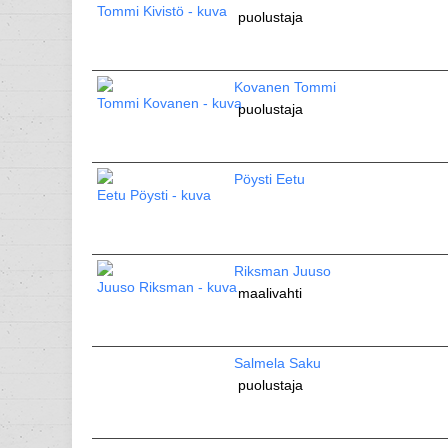
puolustaja
Kovanen Tommi
puolustaja
Pöysti Eetu
Riksman Juuso
maalivahti
Salmela Saku
puolustaja