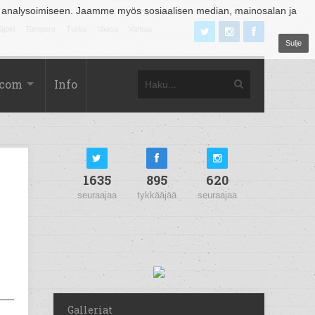
 analysoimiseen. Jaamme myös sosiaalisen median, mainosalan ja
äjoki
Tampere
Turku
Vaasa
Vantaa
Sulje
.com
Info
1635
895
620
seuraajaa
tykkääjää
seuraajaa
Galleriat