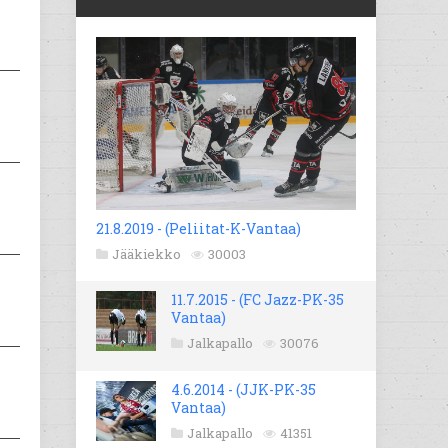
21.8.2019 - (Peliitat-K-Vantaa)
Jääkiekko
30003
11.7.2015 - (FC Jazz-PK-35
Vantaa)
Jalkapallo
30076
4.6.2014 - (JJK-PK-35
Vantaa)
Jalkapallo
41351