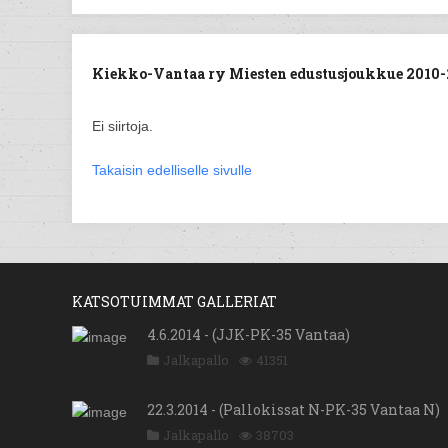
Kiekko-Vantaa ry Miesten edustusjoukkue 2010-20
Ei siirtoja.
Takaisin edelliselle sivulle
KATSOTUIMMAT GALLERIAT
4.6.2014 - (JJK-PK-35 Vantaa)
Jalkapallo
41351
22.3.2014 - (Pallokissat N-PK-35 Vantaa N)
Jalkapallo
38703