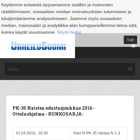
Käytämme evästeitä tarjoamamme sisällön ja mainosten
räätälöimiseen, sosiaalisen median ominaisuuksien tukemiseen ja
kävijämäärämme analysoimiseen. Jaamme myös sosiaalisen
median, mainosalan ja analytiikka-alan kumppaneillemme tietoa siitä,
kuinka käytät sivustoamme.
Näytä tiedot
Sulje
PK-35 Naisten edustusjoukkue 2016 -
Otteluohjelma - RUNKOSARJA:
01.04.2016, 18:30
Ilves N-PK-35 Vantaa N 1-3