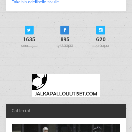
Takaisin edelliselle sivulle
1635
895
620
seuraajaa
tykkääjää
seuraajaa
Galleriat