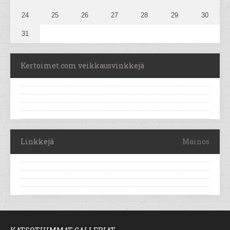
24
25
26
27
28
29
30
31
Kertoimet.com veikkausvinkkejä
Linkkejä
Mainos