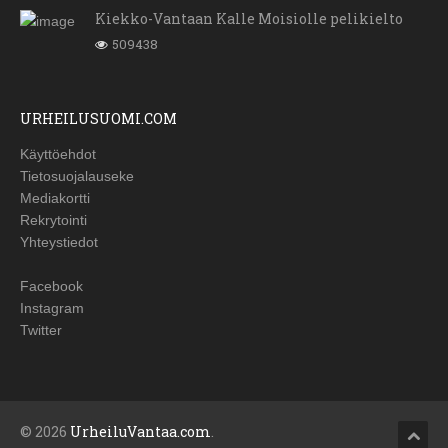
Kiekko-Vantaan Kalle Moisiolle pelikielto
509438
URHEILUSUOMI.COM
Käyttöehdot
Tietosuojalauseke
Mediakortti
Rekrytointi
Yhteystiedot
Facebook
Instagram
Twitter
© 2026
UrheiluVantaa.com
.