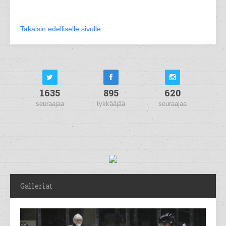
Takaisin edelliselle sivulle
1635
895
620
seuraajaa
tykkääjää
seuraajaa
Galleriat