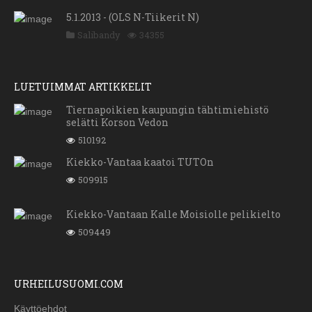
5.1.2013 - (OLS N-Tiikerit N)
Salibandy
34355
LUETUIMMAT ARTIKKELIT
Tiernapoikien kaupungin tähtimiehistö
selätti Korson Vedon
510192
Kiekko-Vantaa kaatoi TUTOn
509915
Kiekko-Vantaan Kalle Moisiolle pelikielto
509449
URHEILUSUOMI.COM
Käyttöehdot