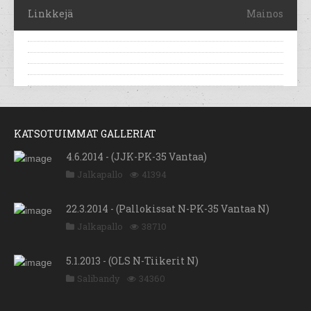
Linkkejä
Mainos
KATSOTUIMMAT GALLERIAT
4.6.2014 - (JJK-PK-35 Vantaa)
Jalkapallo
41394
22.3.2014 - (Pallokissat N-PK-35 Vantaa N)
Jalkapallo
38710
5.1.2013 - (OLS N-Tiikerit N)
Salibandy
34360