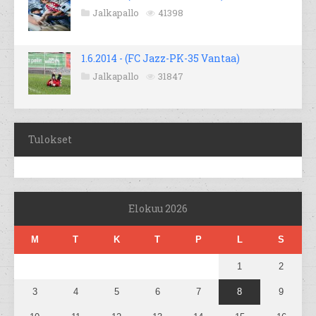
Jalkapallo
41398
1.6.2014 - (FC Jazz-PK-35 Vantaa)
Jalkapallo
31847
Tulokset
Elokuu 2026
M
T
K
T
P
L
S
1
2
3
4
5
6
7
8
9