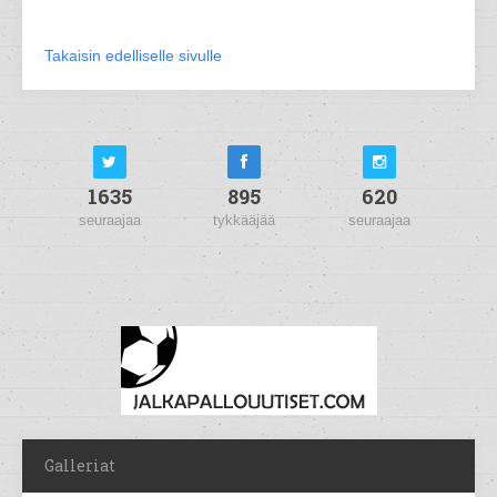
Takaisin edelliselle sivulle
1635
895
620
seuraajaa
tykkääjää
seuraajaa
Galleriat