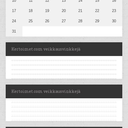
10
11
12
13
14
15
16
17
18
19
20
21
22
23
24
25
26
27
28
29
30
31
Kertoimet.com veikkausvinkkejä
Kertoimet.com veikkausvinkkejä