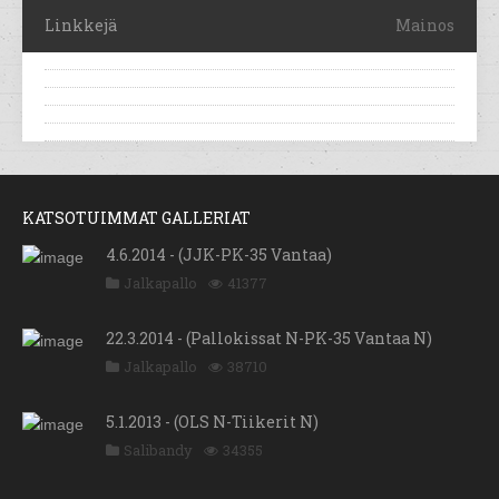
Linkkejä
Mainos
KATSOTUIMMAT GALLERIAT
4.6.2014 - (JJK-PK-35 Vantaa)
Jalkapallo
41377
22.3.2014 - (Pallokissat N-PK-35 Vantaa N)
Jalkapallo
38710
5.1.2013 - (OLS N-Tiikerit N)
Salibandy
34355