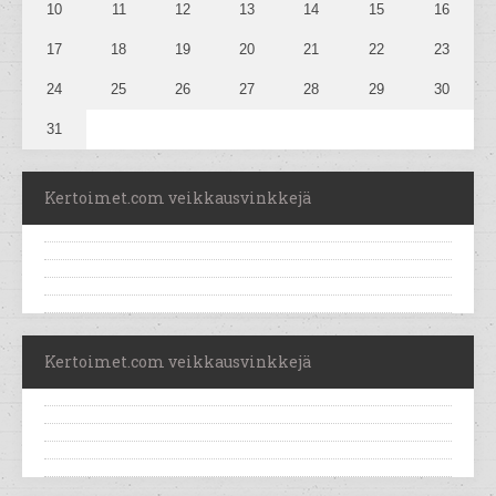
10
11
12
13
14
15
16
17
18
19
20
21
22
23
24
25
26
27
28
29
30
31
Kertoimet.com veikkausvinkkejä
Kertoimet.com veikkausvinkkejä