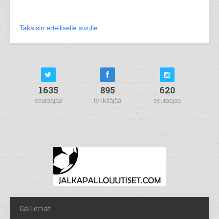
Takaisin edelliselle sivulle
1635
895
620
seuraajaa
tykkääjää
seuraajaa
Galleriat