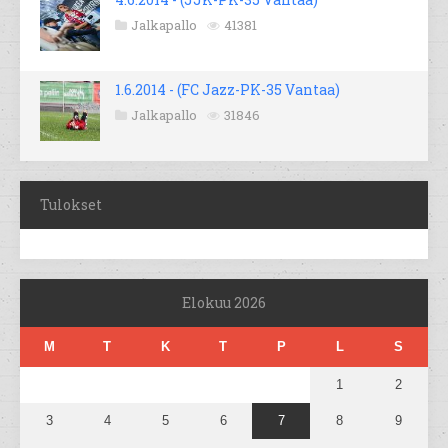
Jalkapallo
41381
1.6.2014 - (FC Jazz-PK-35 Vantaa)
Jalkapallo
31846
Tulokset
Elokuu 2026
M
T
K
T
P
L
S
1
2
3
4
5
6
7
8
9