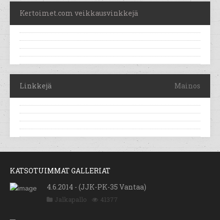
Kertoimet.com veikkausvinkkejä
Linkkejä
Mainos
KATSOTUIMMAT GALLERIAT
4.6.2014 - (JJK-PK-35 Vantaa)
Jalkapallo
41377