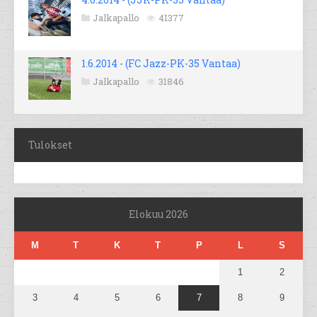
Jalkapallo
41377
1.6.2014 - (FC Jazz-PK-35 Vantaa)
Jalkapallo
31846
Tulokset
Elokuu 2026
M
T
K
T
P
L
S
1
2
3
4
5
6
7
8
9