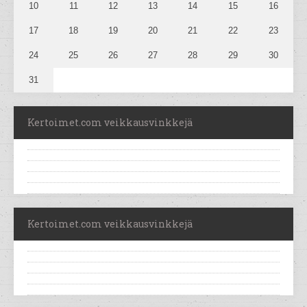
10
11
12
13
14
15
16
17
18
19
20
21
22
23
24
25
26
27
28
29
30
31
Kertoimet.com veikkausvinkkejä
Kertoimet.com veikkausvinkkejä