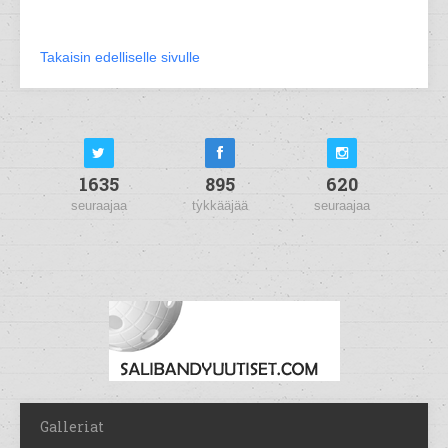
Takaisin edelliselle sivulle
1635
895
620
seuraajaa
tykkääjää
seuraajaa
Galleriat