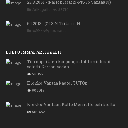
22.3.2014 - (Pallokissat N-PK-35 Vantaa N)
Jalkapallo
38710
5.1.2013 - (OLS N-Tiikerit N)
Salibandy
34355
LUETUIMMAT ARTIKKELIT
Tiernapoikien kaupungin tähtimiehistö
selätti Korson Vedon
510192
Kiekko-Vantaa kaatoi TUTOn
509915
Kiekko-Vantaan Kalle Moisiolle pelikielto
509452