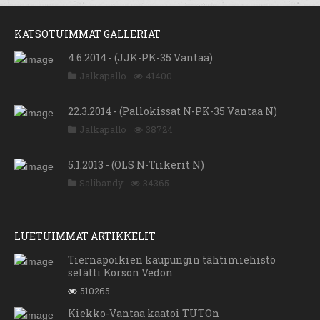
KATSOTUIMMAT GALLERIAT
4.6.2014 - (JJK-PK-35 Vantaa)
Jalkapallo
41400
22.3.2014 - (Pallokissat N-PK-35 Vantaa N)
Jalkapallo
38724
5.1.2013 - (OLS N-Tiikerit N)
Salibandy
34365
LUETUIMMAT ARTIKKELIT
Tiernapoikien kaupungin tähtimiehistö
selätti Korson Vedon
510265
Kiekko-Vantaa kaatoi TUTOn