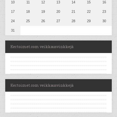
10
11
12
13
14
15
16
17
18
19
20
21
22
23
24
25
26
27
28
29
30
31
Kertoimet.com veikkausvinkkejä
Kertoimet.com veikkausvinkkejä