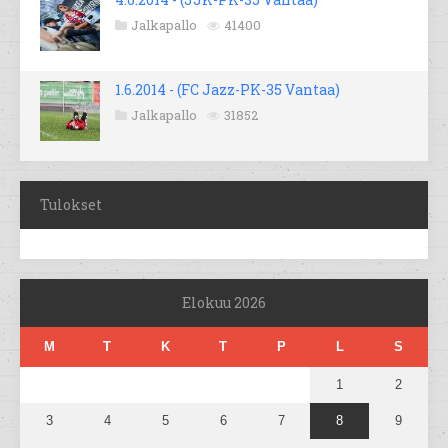
Jalkapallo
41400
1.6.2014 - (FC Jazz-PK-35 Vantaa)
Jalkapallo
31852
Tulokset
Elokuu 2026
M
T
K
T
P
L
S
1
2
3
4
5
6
7
8
9