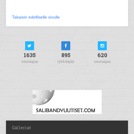
Takaisin edelliselle sivulle
1635
895
620
seuraajaa
tykkääjää
seuraajaa
Galleriat