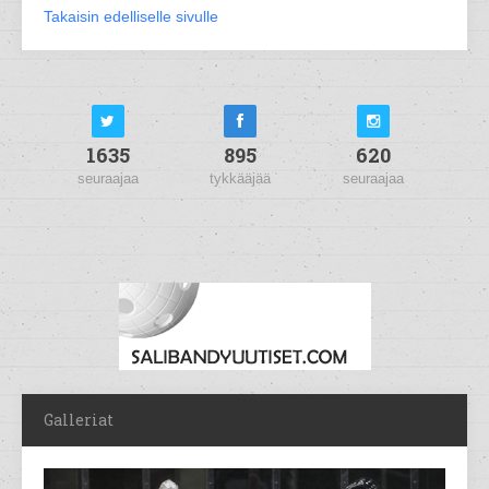
Takaisin edelliselle sivulle
1635
895
620
seuraajaa
tykkääjää
seuraajaa
Galleriat