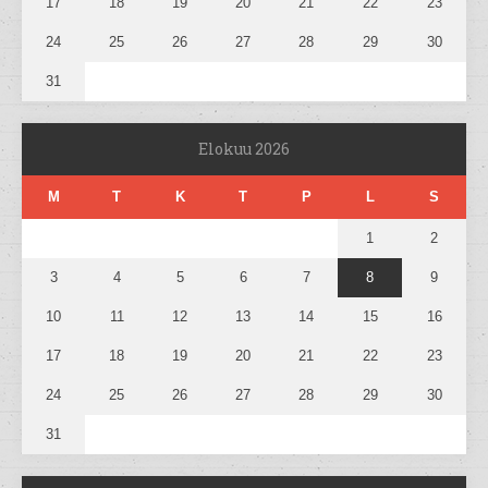
17
18
19
20
21
22
23
24
25
26
27
28
29
30
31
Elokuu 2026
M
T
K
T
P
L
S
1
2
3
4
5
6
7
8
9
10
11
12
13
14
15
16
17
18
19
20
21
22
23
24
25
26
27
28
29
30
31