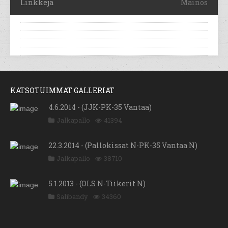
Linkkejä
Mainos
KATSOTUIMMAT GALLERIAT
4.6.2014 - (JJK-PK-35 Vantaa)
Jalkapallo
41394
22.3.2014 - (Pallokissat N-PK-35 Vantaa N)
Jalkapallo
38710
5.1.2013 - (OLS N-Tiikerit N)
Salibandy
34360