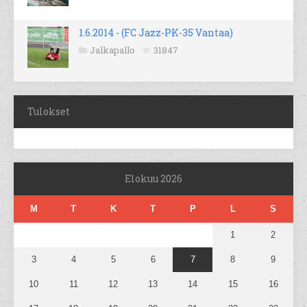
1.6.2014 - (FC Jazz-PK-35 Vantaa)
Jalkapallo
31847
Tulokset
Elokuu 2026
M
T
K
T
P
L
S
1
2
3
4
5
6
7
8
9
10
11
12
13
14
15
16