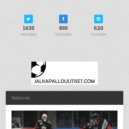
1635
895
620
seuraajaa
tykkääjää
seuraajaa
Galleriat