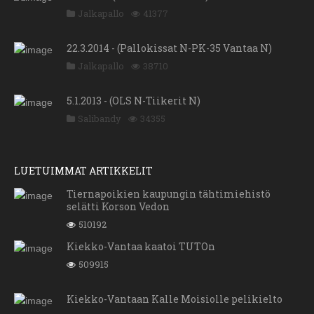
Jalkapallo
41377
22.3.2014 - (Pallokissat N-PK-35 Vantaa N)
Jalkapallo
38710
5.1.2013 - (OLS N-Tiikerit N)
Salibandy
34355
LUETUIMMAT ARTIKKELIT
Tiernapoikien kaupungin tähtimiehistö
selätti Korson Vedon
510192
Kiekko-Vantaa kaatoi TUTOn
509915
Kiekko-Vantaan Kalle Moisiolle pelikielto