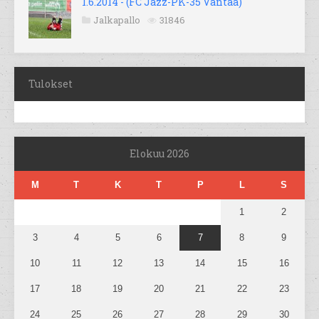
1.6.2014 - (FC Jazz-PK-35 Vantaa)
Jalkapallo
31846
Tulokset
Elokuu 2026
M
T
K
T
P
L
S
1
2
3
4
5
6
7
8
9
10
11
12
13
14
15
16
17
18
19
20
21
22
23
24
25
26
27
28
29
30