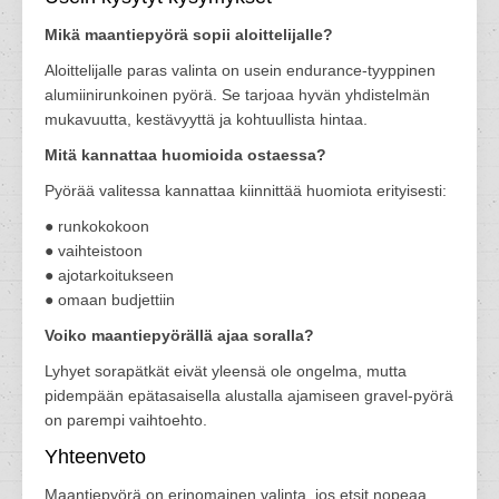
Mikä maantiepyörä sopii aloittelijalle?
Aloittelijalle paras valinta on usein endurance-tyyppinen
alumiinirunkoinen pyörä. Se tarjoaa hyvän yhdistelmän
mukavuutta, kestävyyttä ja kohtuullista hintaa.
Mitä kannattaa huomioida ostaessa?
Pyörää valitessa kannattaa kiinnittää huomiota erityisesti:
● runkokokoon
● vaihteistoon
● ajotarkoitukseen
● omaan budjettiin
Voiko maantiepyörällä ajaa soralla?
Lyhyet sorapätkät eivät yleensä ole ongelma, mutta
pidempään epätasaisella alustalla ajamiseen gravel-pyörä
on parempi vaihtoehto.
Yhteenveto
Maantiepyörä on erinomainen valinta, jos etsit nopeaa,