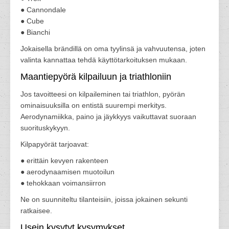
● Cannondale
● Cube
● Bianchi
Jokaisella brändillä on oma tyylinsä ja vahvuutensa, joten
valinta kannattaa tehdä käyttötarkoituksen mukaan.
Maantiepyörä kilpailuun ja triathloniin
Jos tavoitteesi on kilpaileminen tai triathlon, pyörän
ominaisuuksilla on entistä suurempi merkitys.
Aerodynamiikka, paino ja jäykkyys vaikuttavat suoraan
suorituskykyyn.
Kilpapyörät tarjoavat:
● erittäin kevyen rakenteen
● aerodynaamisen muotoilun
● tehokkaan voimansiirron
Ne on suunniteltu tilanteisiin, joissa jokainen sekunti
ratkaisee.
Usein kysytyt kysymykset