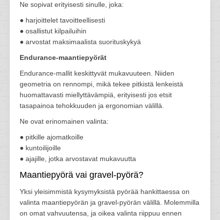
Ne sopivat erityisesti sinulle, joka:
● harjoittelet tavoitteellisesti
● osallistut kilpailuihin
● arvostat maksimaalista suorituskykyä
Endurance-maantiepyörät
Endurance-mallit keskittyvät mukavuuteen. Niiden
geometria on rennompi, mikä tekee pitkistä lenkeistä
huomattavasti miellyttävämpiä, erityisesti jos etsit
tasapainoa tehokkuuden ja ergonomian välillä.
Ne ovat erinomainen valinta:
● pitkille ajomatkoille
● kuntoilijoille
● ajajille, jotka arvostavat mukavuutta
Maantiepyörä vai gravel-pyörä?
Yksi yleisimmistä kysymyksistä pyörää hankittaessa on
valinta maantiepyörän ja gravel-pyörän välillä. Molemmilla
on omat vahvuutensa, ja oikea valinta riippuu ennen