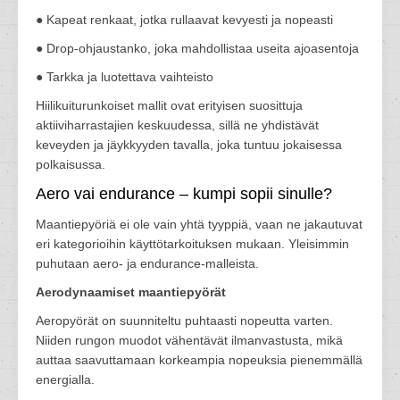
● Kapeat renkaat, jotka rullaavat kevyesti ja nopeasti
● Drop-ohjaustanko, joka mahdollistaa useita ajoasentoja
● Tarkka ja luotettava vaihteisto
Hiilikuiturunkoiset mallit ovat erityisen suosittuja
aktiiviharrastajien keskuudessa, sillä ne yhdistävät
keveyden ja jäykkyyden tavalla, joka tuntuu jokaisessa
polkaisussa.
Aero vai endurance – kumpi sopii sinulle?
Maantiepyöriä ei ole vain yhtä tyyppiä, vaan ne jakautuvat
eri kategorioihin käyttötarkoituksen mukaan. Yleisimmin
puhutaan aero- ja endurance-malleista.
Aerodynaamiset maantiepyörät
Aeropyörät on suunniteltu puhtaasti nopeutta varten.
Niiden rungon muodot vähentävät ilmanvastusta, mikä
auttaa saavuttamaan korkeampia nopeuksia pienemmällä
energialla.