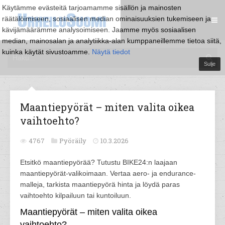
Käytämme evästeitä tarjoamamme sisällön ja mainosten
räätälöimiseen, sosiaalisen median ominaisuuksien tukemiseen ja
kävijämäärämme analysoimiseen. Jaamme myös sosiaalisen
median, mainosalan ja analytiikka-alan kumppaneillemme tietoa siitä,
kuinka käytät sivustoamme.
Näytä tiedot
Sulje
Maantiepyörät – miten valita oikea
vaihtoehto?
4767
Pyöräily
10.3.2026
Etsitkö maantiepyörää? Tutustu BIKE24:n laajaan
maantiepyörät-valikoimaan. Vertaa aero- ja endurance-
malleja, tarkista maantiepyörä hinta ja löydä paras
vaihtoehto kilpailuun tai kuntoiluun.
Maantiepyörät – miten valita oikea
vaihtoehto?