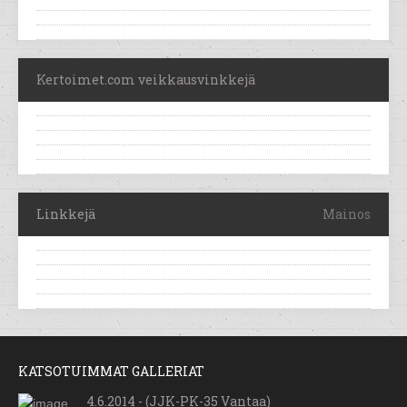
Kertoimet.com veikkausvinkkejä
Linkkejä
Mainos
KATSOTUIMMAT GALLERIAT
4.6.2014 - (JJK-PK-35 Vantaa)