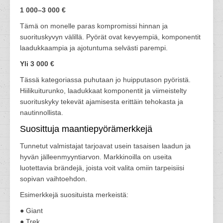
1 000–3 000 €
Tämä on monelle paras kompromissi hinnan ja
suorituskyvyn välillä. Pyörät ovat kevyempiä, komponentit
laadukkaampia ja ajotuntuma selvästi parempi.
Yli 3 000 €
Tässä kategoriassa puhutaan jo huipputason pyöristä.
Hiilikuiturunko, laadukkaat komponentit ja viimeistelty
suorituskyky tekevät ajamisesta erittäin tehokasta ja
nautinnollista.
Suosittuja maantiepyörämerkkejä
Tunnetut valmistajat tarjoavat usein tasaisen laadun ja
hyvän jälleenmyyntiarvon. Markkinoilla on useita
luotettavia brändejä, joista voit valita omiin tarpeisiisi
sopivan vaihtoehdon.
Esimerkkejä suosituista merkeistä:
● Giant
● Trek