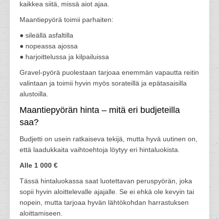
kaikkea siitä, missä aiot ajaa.
Maantiepyörä toimii parhaiten:
● sileällä asfaltilla
● nopeassa ajossa
● harjoittelussa ja kilpailuissa
Gravel-pyörä puolestaan tarjoaa enemmän vapautta reitin
valintaan ja toimii hyvin myös sorateillä ja epätasaisilla
alustoilla.
Maantiepyörän hinta – mitä eri budjeteilla
saa?
Budjetti on usein ratkaiseva tekijä, mutta hyvä uutinen on,
että laadukkaita vaihtoehtoja löytyy eri hintaluokista.
Alle 1 000 €
Tässä hintaluokassa saat luotettavan peruspyörän, joka
sopii hyvin aloittelevalle ajajalle. Se ei ehkä ole kevyin tai
nopein, mutta tarjoaa hyvän lähtökohdan harrastuksen
aloittamiseen.