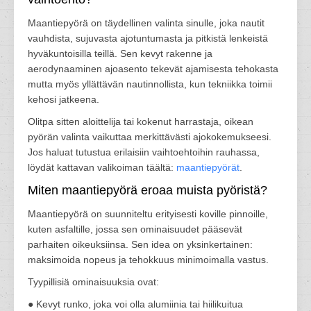
Maantiepyörä on täydellinen valinta sinulle, joka nautit
vauhdista, sujuvasta ajotuntumasta ja pitkistä lenkeistä
hyväkuntoisilla teillä. Sen kevyt rakenne ja
aerodynaaminen ajoasento tekevät ajamisesta tehokasta
mutta myös yllättävän nautinnollista, kun tekniikka toimii
kehosi jatkeena.
Olitpa sitten aloittelija tai kokenut harrastaja, oikean
pyörän valinta vaikuttaa merkittävästi ajokokemukseesi.
Jos haluat tutustua erilaisiin vaihtoehtoihin rauhassa,
löydät kattavan valikoiman täältä:
maantiepyörät
.
Miten maantiepyörä eroaa muista pyöristä?
Maantiepyörä on suunniteltu erityisesti koville pinnoille,
kuten asfaltille, jossa sen ominaisuudet pääsevät
parhaiten oikeuksiinsa. Sen idea on yksinkertainen:
maksimoida nopeus ja tehokkuus minimoimalla vastus.
Tyypillisiä ominaisuuksia ovat:
● Kevyt runko, joka voi olla alumiinia tai hiilikuitua