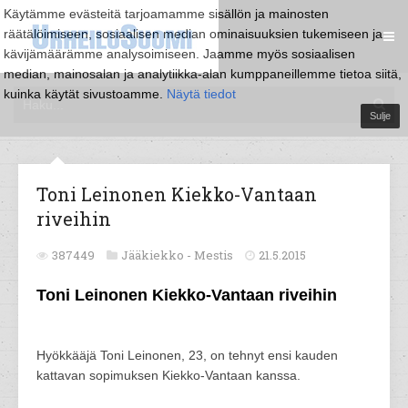
Käytämme evästeitä tarjoamamme sisällön ja mainosten
räätälöimiseen, sosiaalisen median ominaisuuksien tukemiseen ja
kävijämäärämme analysoimiseen. Jaamme myös sosiaalisen
median, mainosalan ja analytiikka-alan kumppaneillemme tietoa siitä,
kuinka käytät sivustoamme.
Näytä tiedot
Sulje
Toni Leinonen Kiekko-Vantaan
riveihin
387449
Jääkiekko -
Mestis
21.5.2015
Toni Leinonen Kiekko-Vantaan riveihin
Hyökkääjä Toni Leinonen, 23, on tehnyt ensi kauden
kattavan sopimuksen Kiekko-Vantaan kanssa.