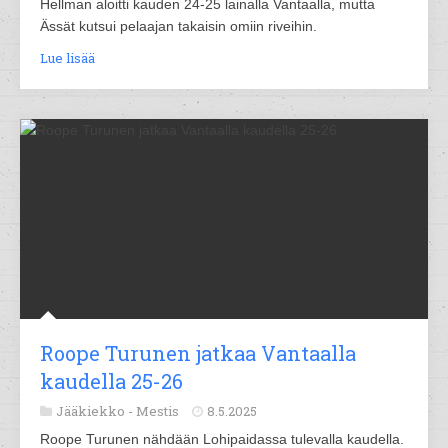
Hellman aloitti kauden 24-25 lainalla Vantaalla, mutta
Ässät kutsui pelaajan takaisin omiin riveihin.
Lue lisää
Roope Turunen jatkaa Vantaalla
kaudella 25-26
Jääkiekko -
Mestis
8.5.2025
Roope Turunen nähdään Lohipaidassa tulevalla kaudella.