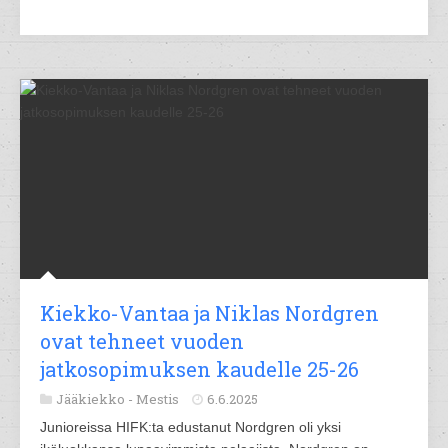
Kiekko-Vantaa ja Niklas Nordgren
ovat tehneet vuoden
jatkosopimuksen kaudelle 25-26
Jääkiekko -
Mestis
6.6.2025
Junioreissa HIFK:ta edustanut Nordgren oli yksi