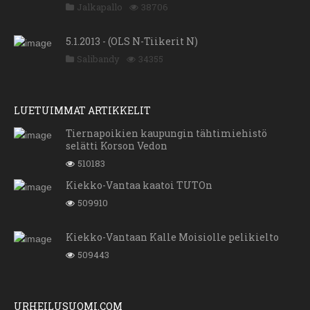
Jalkapallo
38706
5.1.2013 - (OLS N-Tiikerit N)
Salibandy
34355
LUETUIMMAT ARTIKKELIT
Tiernapoikien kaupungin tähtimiehistö
selätti Korson Vedon
510183
Kiekko-Vantaa kaatoi TUTOn
509910
Kiekko-Vantaan Kalle Moisiolle pelikielto
509443
URHEILUSUOMI.COM