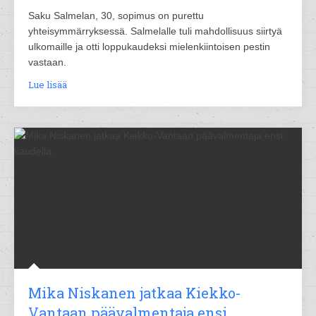
Saku Salmelan, 30, sopimus on purettu
yhteisymmärryksessä. Salmelalle tuli mahdollisuus siirtyä
ulkomaille ja otti loppukaudeksi mielenkiintoisen pestin
vastaan.
Lue lisää
Mika Niskanen jatkaa Kiekko-
Vantaan päävalmentaja ensi