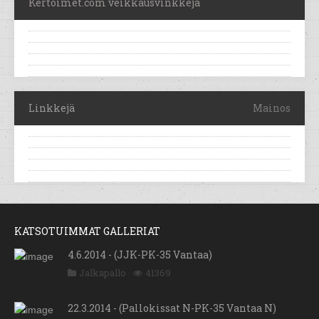
Kertoimet.com veikkausvinkkejä
Linkkejä
Mainos
KATSOTUIMMAT GALLERIAT
4.6.2014 - (JJK-PK-35 Vantaa)
Jalkapallo
41369
22.3.2014 - (Pallokissat N-PK-35 Vantaa N)