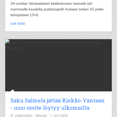
24-vuotias Vantaalaisen kiekkokoulun kasvatti iski
menneellä kaudella pudotuspelit mukaan lukien 42 peliin
tehopisteet 13+6.
Lue lisää
Saku Salmela jättää Kiekko-Vantaan
- uusi osoite löytyy ulkomailta
Jääkiekko -
Mestis
20.1.2021