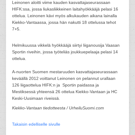
Leinonen aloitti viime kauden kasvattajaseurassaan
HIFK:ssa, jossa liukasliikkeinen laitahyökkääjä pelasi 16
ottelua. Leinonen kävi myös alkukauden aikana lainalla
Kiekko-Vantaassa, jossa hän nakutti 18 ottelussa tehot
7+5.
Helmikuussa vikkelä hyökkääjä siirtyi liiganousija Vaasan
Sportin riveihin, jossa työteliäs joukkuepelaaja pelasi 14
ottelua.
A-nuorten Suomen mestaruuden kasvattajaseurassaan
keväällä 2012 voittanut Leinonen on pelannut urallaan
126 liigaottelua HIFK:n ja Sportin paidassa ja
Mestiksessä yhteensä 26 ottelua Kiekko-Vantaan ja HC
Keski-Uusimaan riveissä.
Kiekko-Vantaan tiedotteesta / UrheiluSuomi.com
Takaisin edelliselle sivulle