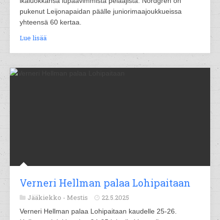
ikäluokkansa lupaavimmista pelaajista. Nordgren on
pukenut Leijonapaidan päälle juniorimaajoukkueissa
yhteensä 60 kertaa.
Lue lisää
Verneri Hellman palaa Lohipaitaan
Jääkiekko -
Mestis
22.5.2025
Verneri Hellman palaa Lohipaitaan kaudelle 25-26.