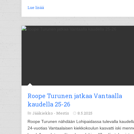
Lue lisää
Roope Turunen jatkaa Vantaalla
kaudella 25-26
Jääkiekko -
Mestis
8.5.2025
Roope Turunen nähdään Lohipaidassa tulevalla kaudell
24-vuotias Vantaalaisen kiekkokoulun kasvatti iski menn