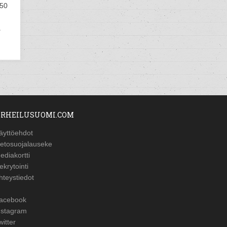
350
.
RHEILUSUOMI.COM
äyttöehdot
ietosuojalauseke
ediakortti
ekrytointi
hteystiedot
acebook
nstagram
witter