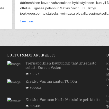
äärimmäisen kovan vahvistuksen hyökkäykseen, kun yli 
lle
ottelua Liigassa pelannut Matias Sointu, 30, liittyy
joukkueeseen toistaiseksi voimassa olevalla sopimuksella
Lue lisää
LUETUIMMAT ARTIKKELIT
U
Tiernapoikien kaupungin tähtimiehistö
K
selätti Korson Vedon
T
510175
M
R
Kiekko-Vantaa kaatoi TUTOn
Y
509903
F
Kiekko-Vantaan Kalle Moisiolle pelikielto
I
509435
T