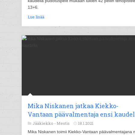
kaudella pudotuspelit mukaan lukien 42 peliin tehopistee
13+6.
Lue lisää
Mika Niskanen jatkaa Kiekko-
Vantaan päävalmentaja ensi kaudel
Jääkiekko -
Mestis
18.1.2021
Mika Niskanen toimii Kiekko-Vantaan päävalmentajana