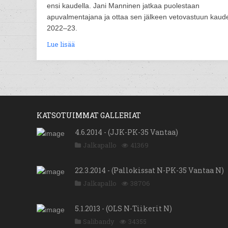
ensi kaudella. Jani Manninen jatkaa puolestaan
apuvalmentajana ja ottaa sen jälkeen vetovastuun kaude
2022–23.
Lue lisää
KATSOTUIMMAT GALLERIAT
4.6.2014 - (JJK-PK-35 Vantaa)
Jalkapallo
41369
22.3.2014 - (Pallokissat N-PK-35 Vantaa N)
Jalkapallo
38706
5.1.2013 - (OLS N-Tiikerit N)
Salibandy
34355