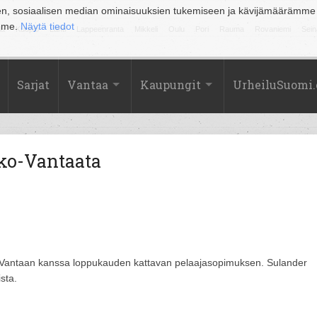
en, sosiaalisen median ominaisuuksien tukemiseen ja kävijämäärämme
amme.
Näytä tiedot
la
Kuopio
Lahti
Lappeenranta
Mikkeli
Oulu
Pori
Rauma
Rovaniemi
Sein
Sarjat
Vantaa
Kaupungit
UrheiluSuomi
ko-Vantaata
o-Vantaan kanssa loppukauden kattavan pelaajasopimuksen. Sulander
sta.