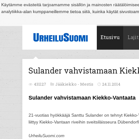
Käytämme evästeitä tarjoamamme sisällön ja mainosten räätälöimise
analytiikka-alan kumppaneillemme tietoa siitä, kuinka käytät sivusto
Suomi
Espoo
Helsinki
Hämeenlinna
Joensuu
Jyväskylä
Kouvo
Etusivu
Lajit
Sulander vahvistamaan Kiek
431127
Jääkiekko -
Mestis
24.11.2014
Sulander vahvistamaan Kiekko-Vantaata
21-vuotias hyökkääjä Santtu Sulander on tehnyt Kiekk
liittyy Kiekko-Vantaan riveihin sveitsiläisseura Dübendorfi
UrheiluSuomi.com