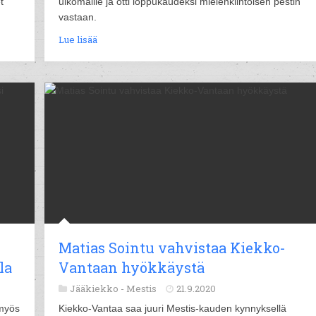
t
ulkomaille ja otti loppukaudeksi mielenkiintoisen pestin
vastaan.
Lue lisää
Matias Sointu vahvistaa Kiekko-
la
Vantaan hyökkäystä
Jääkiekko -
Mestis
21.9.2020
 myös
Kiekko-Vantaa saa juuri Mestis-kauden kynnyksellä