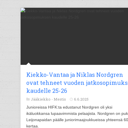
Kiekko-Vantaa ja Niklas Nordgren
ovat tehneet vuoden jatkosopimuk
kaudelle 25-26
Jääkiekko -
Mestis
6.6.2025
Junioreissa HIFK:ta edustanut Nordgren oli yksi
ikäluokkansa lupaavimmista pelaajista. Nordgren on pu
Leijonapaidan päälle juniorimaajoukkueissa yhteensä 6
kertaa.