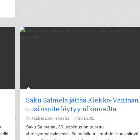
Saku Salmela jättää Kiekko-Vantaan 
uusi osoite löytyy ulkomailta
Jääkiekko -
Mestis
20.1.2021
a.
Saku Salmelan, 30, sopimus on purettu
eellä
yhteisymmärryksessä. Salmelalle tuli mahdollisuus siirtyä