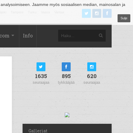
 analysoimiseen. Jaamme myös sosiaalisen median, mainosalan ja
äjoki
Tampere
Turku
Vaasa
Vantaa
Sulje
.com
Info
1635
895
620
seuraajaa
tykkääjää
seuraajaa
Galleriat