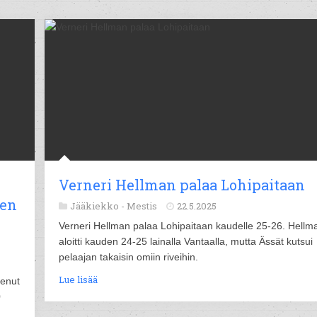
Verneri Hellman palaa Lohipaitaan
sen
Jääkiekko -
Mestis
22.5.2025
Verneri Hellman palaa Lohipaitaan kaudelle 25-26. Hellm
aloitti kauden 24-25 lainalla Vantaalla, mutta Ässät kutsui
pelaajan takaisin omiin riveihin.
Lue lisää
kenut
0