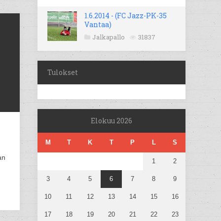
1.6.2014 - (FC Jazz-PK-35
Vantaa)
Jalkapallo
31837
Tulokset
Elokuu 2026
M
T
K
T
P
L
S
an
1
2
3
4
5
6
7
8
9
10
11
12
13
14
15
16
17
18
19
20
21
22
23