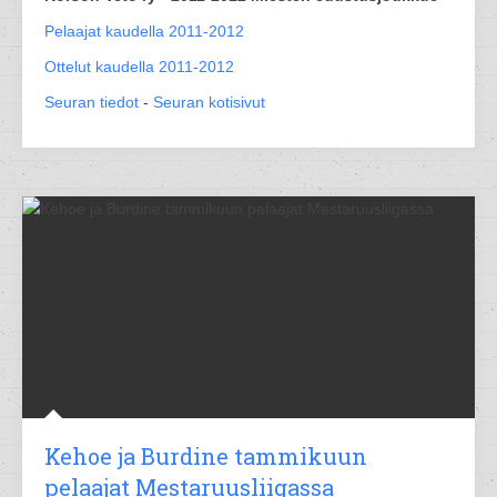
Pelaajat kaudella 2011-2012
Ottelut kaudella 2011-2012
Seuran tiedot
-
Seuran kotisivut
Kehoe ja Burdine tammikuun
pelaajat Mestaruusliigassa