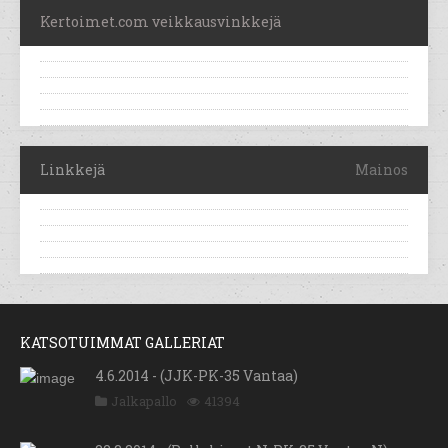
Kertoimet.com veikkausvinkkejä
Linkkejä
Mainos
KATSOTUIMMAT GALLERIAT
4.6.2014 - (JJK-PK-35 Vantaa)
Jalkapallo
41394