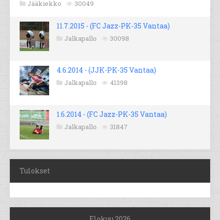
Jääkiekko
30049
11.7.2015 - (FC Jazz-PK-35 Vantaa)
Jalkapallo
30098
4.6.2014 - (JJK-PK-35 Vantaa)
Jalkapallo
41398
1.6.2014 - (FC Jazz-PK-35 Vantaa)
Jalkapallo
31847
Tulokset
Elokuu 2026