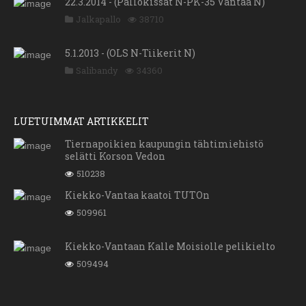
22.3.2014 - (Pallokissat N-PK-35 Vantaa N)
Jalkapallo
38710
5.1.2013 - (OLS N-Tiikerit N)
Salibandy
34360
LUETUIMMAT ARTIKKELIT
Tiernapoikien kaupungin tähtimiehistö
selätti Korson Vedon
510238
Kiekko-Vantaa kaatoi TUTOn
509961
Kiekko-Vantaan Kalle Moisiolle pelikielto
509494