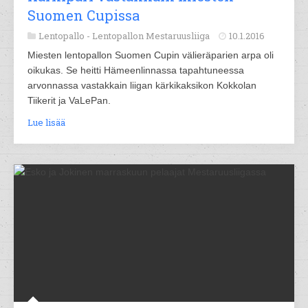
Suomen Cupissa
Lentopallo -
Lentopallon Mestaruusliiga
10.1.2016
Miesten lentopallon Suomen Cupin välieräparien arpa oli
oikukas. Se heitti Hämeenlinnassa tapahtuneessa
arvonnassa vastakkain liigan kärkikaksikon Kokkolan
Tiikerit ja VaLePan.
Lue lisää