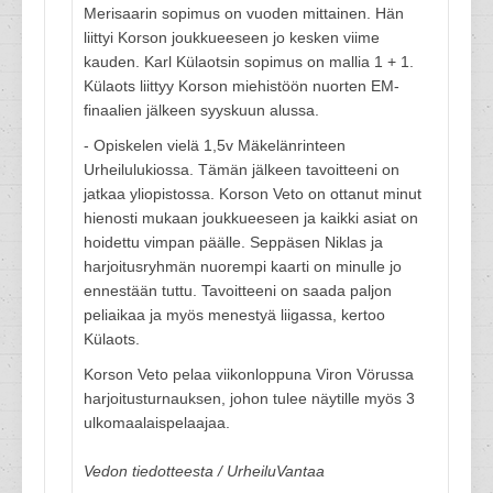
Merisaarin sopimus on vuoden mittainen. Hän
liittyi Korson joukkueeseen jo kesken viime
kauden. Karl Külaotsin sopimus on mallia 1 + 1.
Külaots liittyy Korson miehistöön nuorten EM-
finaalien jälkeen syyskuun alussa.
- Opiskelen vielä 1,5v Mäkelänrinteen
Urheilulukiossa. Tämän jälkeen tavoitteeni on
jatkaa yliopistossa. Korson Veto on ottanut minut
hienosti mukaan joukkueeseen ja kaikki asiat on
hoidettu vimpan päälle. Seppäsen Niklas ja
harjoitusryhmän nuorempi kaarti on minulle jo
ennestään tuttu. Tavoitteeni on saada paljon
peliaikaa ja myös menestyä liigassa, kertoo
Külaots.
Korson Veto pelaa viikonloppuna Viron Vörussa
harjoitusturnauksen, johon tulee näytille myös 3
ulkomaalaispelaajaa.
Vedon tiedotteesta / UrheiluVantaa