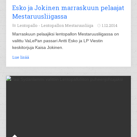
Esko ja Jokinen marraskuun pelaajat
Mestaruusliigassa
Lentopallo -
Lentopallon Mestaruusliiga
1.12.2014
Marraskuun pelaajiksi lentopallon Mestaruusliigassa on
valittu VaLePan passari Antti Esko ja LP Viestin
keskitorjuja Kaisa Jokinen.
Lue lisää