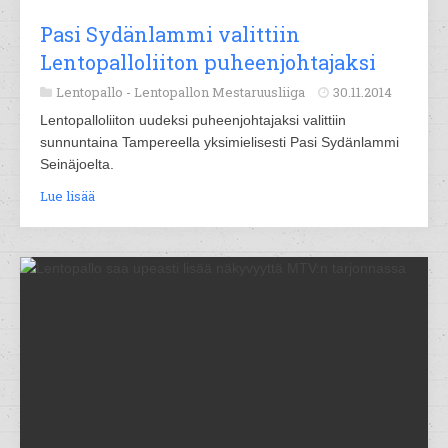
Pasi Sydänlammi valittiin
Lentopalloliiton puheenjohtajaksi
Lentopallo -
Lentopallon Mestaruusliiga
30.11.2014
Lentopalloliiton uudeksi puheenjohtajaksi valittiin
sunnuntaina Tampereella yksimielisesti Pasi Sydänlammi
Seinäjoelta.
Lue lisää