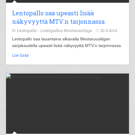
Lentopallo saa upeasti lisää
näkyvyyttä MTV:n tarjonnassa
Lentopallo -
Lentopallon Mestaruusliiga
23.9.2014
Lentopallo saa lauantaina alkavalla Mestaruusliigan
sarjakaudella upeasti lisää näkyvyyttä MTV:n tarjonnassa.
Lue lisää