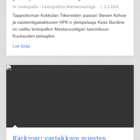
Lentopallo -
Lentopallon Mestaruusliiga
2.2.2016
Tappiottoman Kokkolan Tiikereiden passari Steven Kehoe
ja naistenliigakakkosen HPK:n yleispelaaja Keao Burdine
on valittu lentopallon Mestaruusliigan tammikuun
Kuukauden pelaajiksi.
Lue lisää
Kärkipari vastakkain miesten