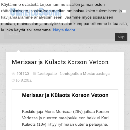
Käytämme evästeitä tarjoamamme sisällön ja mainosten
räätälöimiseen, sosiaalisen median ominaisuuksien tukemiseen ja
kävijämäärämme analysoimiseen. Jaamme myös sosiaalisen
median, mainosalan ja analytiikka-alan kumppaneillemme tietoa siitä,
kuinka käytät sivustoamme.
Näytä tiedot
Sulje
Merisaar ja Külaots Korson Vetoon
501720
Lentopallo -
Lentopallon Mestaruusliiga
16.8.2012
Merisaar ja Külaots Korson Vetoon
Keskitorjuja Meris Merisaar (28v) jatkaa Korson
Vedossa ja nuorten maajoukkueen hakkuri Karl
Külaots (18v) liittyy ryhmään uutena pelaajana.