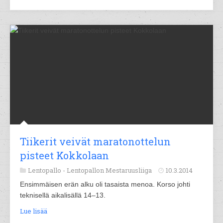
Tiikerit veivät maratonottelun
pisteet Kokkolaan
Lentopallo -
Lentopallon Mestaruusliiga
10.3.2014
Ensimmäisen erän alku oli tasaista menoa. Korso johti
teknisellä aikalisällä 14–13.
Lue lisää