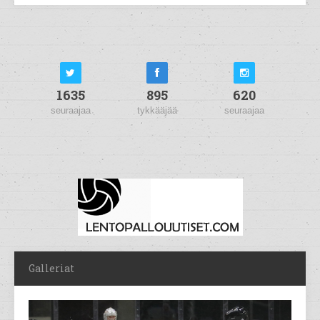
1635
895
620
seuraajaa
tykkääjää
seuraajaa
Galleriat