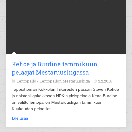
Kehoe ja Burdine tammikuun
pelaajat Mestaruusliigassa
Lentopallo -
Lentopallon Mestaruusliiga
2.2.2016
Tappiottoman Kokkolan Tiikereiden passari Steven Kehoe
ja naistenliigakakkosen HPK:n yleispelaaja Keao Burdine
on valittu lentopallon Mestaruusliigan tammikuun
Kuukauden pelaajiksi.
Lue lisää