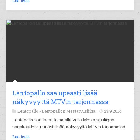
Lue lisää
Lentopallo saa upeasti lisää
näkyvyyttä MTV:n tarjonnassa
Lentopallo -
Lentopallon Mestaruusliiga
23.9.2014
Lentopallo saa lauantaina alkavalla Mestaruusliigan
sarjakaudella upeasti lisää näkyvyyttä MTV:n tarjonnassa.
Lue lisää