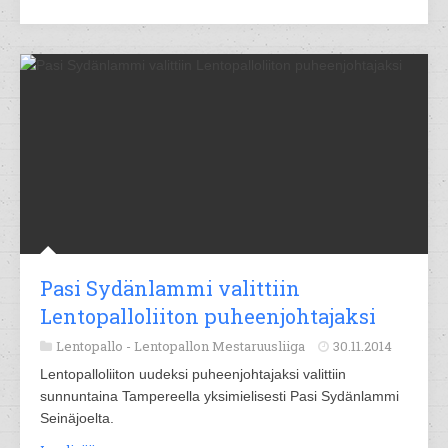
Pasi Sydänlammi valittiin
Lentopalloliiton puheenjohtajaksi
Lentopallo -
Lentopallon Mestaruusliiga
30.11.2014
Lentopalloliiton uudeksi puheenjohtajaksi valittiin
sunnuntaina Tampereella yksimielisesti Pasi Sydänlammi
Seinäjoelta.