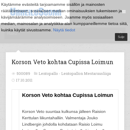
Käytämme evästeitä tarjoamamme sisällön ja mainosten
räätälöimiseen, sosiaalisen median ominaisuuksien tukemiseen ja
kävijämäärämme analysoimiseen. Jaamme myös sosiaalisen
median, mainosalan ja analytiikka-alan kumppaneillemme tietoa siitä,
kuinka käytät sivustoamme.
Näytä tiedot
Sulje
Korson Veto kohtaa Cupissa Loimun
500089
Lentopallo -
Lentopallon Mestaruusliiga
17.10.2011
Korson Veto kohtaa Cupissa Loimun
Korson Veto suuntaa kulkunsa jälleen Raision
Kerttulan liikuntahalliin. Valmentaja Jouko
Lindbergin johdolla kohdataan Raisio Loimu