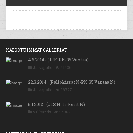
KATSOTUIMMAT GALLERIAT
4.6.2014 - (JJK-PK-35 Vantaa)
Jalkapallo
41406
22.3.2014 - (Pallokissat N-PK-35 Vantaa N)
Jalkapallo
38727
5.1.2013 - (OLS N-Tiikerit N)
Salibandy
34365