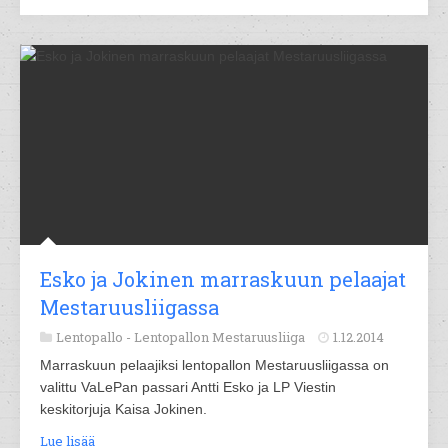
Esko ja Jokinen marraskuun pelaajat
Mestaruusliigassa
Lentopallo -
Lentopallon Mestaruusliiga
1.12.2014
Marraskuun pelaajiksi lentopallon Mestaruusliigassa on
valittu VaLePan passari Antti Esko ja LP Viestin
keskitorjuja Kaisa Jokinen.
Lue lisää