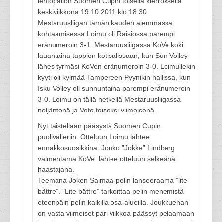
lentopallon Suomen Cupin toisella kierroksella
keskiviikkona 19.10.2011 klo 18.30.
Mestaruusliigan tämän kauden aiemmassa
kohtaamisessa Loimu oli Raisiossa parempi
eränumeroin 3-1. Mestaruusliigassa KoVe koki
lauantaina tappion kotisalissaan, kun Sun Volley
lähes tyrmäsi KoVen eränumeroin 3-0. Loimullekin
kyyti oli kylmää Tampereen Pyynikin hallissa, kun
Isku Volley oli sunnuntaina parempi eränumeroin
3-0. Loimu on tällä hetkellä Mestaruusliigassa
neljäntenä ja Veto toiseksi viimeisenä.
Nyt taistellaan pääsystä Suomen Cupin
puolivälieriin. Otteluun Loimu lähtee
ennakkosuosikkina. Jouko ”Jokke” Lindberg
valmentama KoVe lähtee otteluun selkeänä
haastajana.
Teemana Joken Saimaa-pelin lanseeraama ”lite
bättre”. ”Lite bättre” tarkoittaa pelin menemistä
eteenpäin pelin kaikilla osa-alueilla. Joukkuehan
on vasta viimeiset pari viikkoa päässyt pelaamaan