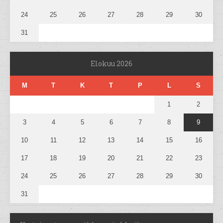
24
25
26
27
28
29
30
31
Elokuu 2026
M
T
K
T
P
L
S
1
2
3
4
5
6
7
8
9
10
11
12
13
14
15
16
17
18
19
20
21
22
23
24
25
26
27
28
29
30
31