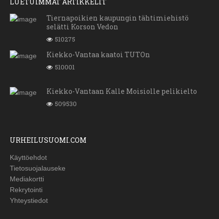
LUETUIMMAT ARTIKKELIT
Tiernapoikien kaupungin tähtimiehistö
selätti Korson Vedon
510275
Kiekko-Vantaa kaatoi TUTOn
510001
Kiekko-Vantaan Kalle Moisiolle pelikielto
509530
URHEILUSUOMI.COM
Käyttöehdot
Tietosuojalauseke
Mediakortti
Rekrytointi
Yhteystiedot