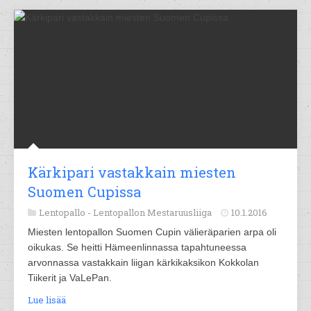
Kärkipari vastakkain miesten
Suomen Cupissa
Lentopallo -
Lentopallon Mestaruusliiga
10.1.2016
Miesten lentopallon Suomen Cupin välieräparien arpa oli
oikukas. Se heitti Hämeenlinnassa tapahtuneessa
arvonnassa vastakkain liigan kärkikaksikon Kokkolan
Tiikerit ja VaLePan.
Lue lisää