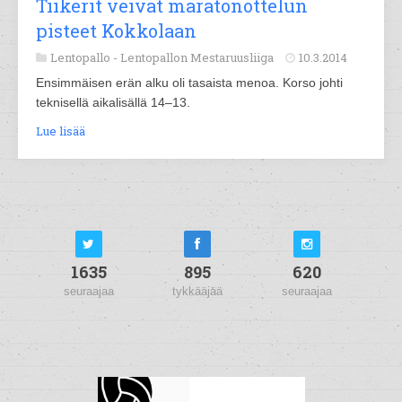
Tiikerit veivät maratonottelun
pisteet Kokkolaan
Lentopallo -
Lentopallon Mestaruusliiga
10.3.2014
Ensimmäisen erän alku oli tasaista menoa. Korso johti
teknisellä aikalisällä 14–13.
Lue lisää
1635
895
620
seuraajaa
tykkääjää
seuraajaa