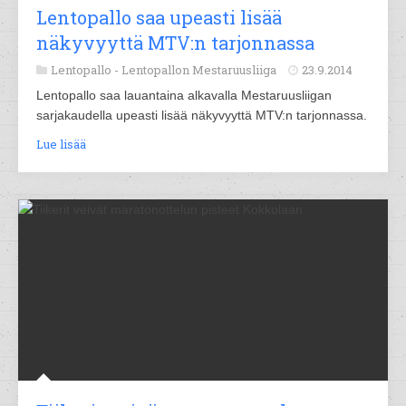
Lentopallo saa upeasti lisää
näkyvyyttä MTV:n tarjonnassa
Lentopallo -
Lentopallon Mestaruusliiga
23.9.2014
Lentopallo saa lauantaina alkavalla Mestaruusliigan
sarjakaudella upeasti lisää näkyvyyttä MTV:n tarjonnassa.
Lue lisää