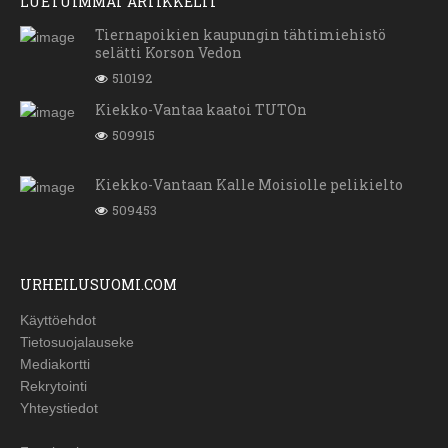
LUETUIMMAT ARTIKKELIT
Tiernapoikien kaupungin tähtimiehistö
selätti Korson Vedon
510192
Kiekko-Vantaa kaatoi TUTOn
509915
Kiekko-Vantaan Kalle Moisiolle pelikielto
509453
URHEILUSUOMI.COM
Käyttöehdot
Tietosuojalauseke
Mediakortti
Rekrytointi
Yhteystiedot