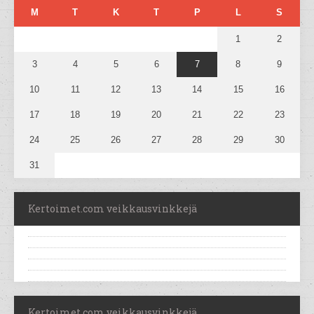
M
T
K
T
P
L
S
1
2
3
4
5
6
7
8
9
10
11
12
13
14
15
16
17
18
19
20
21
22
23
24
25
26
27
28
29
30
31
Kertoimet.com veikkausvinkkejä
Kertoimet.com veikkausvinkkejä