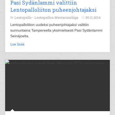
Pasi Sydänlammi valittiin
Lentopalloliiton puheenjohtajaksi
Lentopallo -
Lentopallon Mestaruusliiga
30.11.2014
Lentopalloliiton uudeksi puheenjohtajaksi valittiin
sunnuntaina Tampereella yksimielisesti Pasi Sydänlammi
Seinäjoelta.
Lue lisää