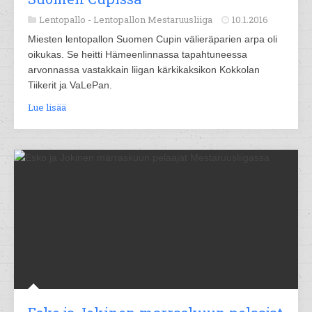
Lentopallo -
Lentopallon Mestaruusliiga
10.1.2016
Miesten lentopallon Suomen Cupin välieräparien arpa oli
oikukas. Se heitti Hämeenlinnassa tapahtuneessa
arvonnassa vastakkain liigan kärkikaksikon Kokkolan
Tiikerit ja VaLePan.
Lue lisää