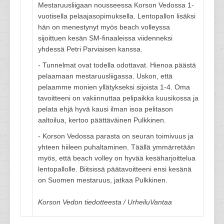
Mestaruusliigaan nousseessa Korson Vedossa 1-
vuotisella pelaajasopimuksella. Lentopallon lisäksi
hän on menestynyt myös beach volleyssa
sijoittuen kesän SM-finaaleissa viidenneksi
yhdessä Petri Parviaisen kanssa.
- Tunnelmat ovat todella odottavat. Hienoa päästä
pelaamaan mestaruusliigassa. Uskon, että
pelaamme monien yllätykseksi sijoista 1-4. Oma
tavoitteeni on vakiinnuttaa pelipaikka kuusikossa ja
pelata ehjä hyvä kausi ilman isoa pelitason
aaltoilua, kertoo päättäväinen Pulkkinen.
- Korson Vedossa parasta on seuran toimivuus ja
yhteen hiileen puhaltaminen. Täällä ymmärretään
myös, että beach volley on hyvää kesäharjoittelua
lentopallolle. Biitsissä päätavoitteeni ensi kesänä
on Suomen mestaruus, jatkaa Pulkkinen.
Korson Vedon tiedotteesta / UrheiluVantaa