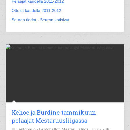
Pelaajat kaudella 2011-2012
Ottelut kaudella 2011-2012
Seuran tiedot
-
Seuran kotisivut
Kehoe ja Burdine tammikuun
pelaajat Mestaruusliigassa
Lentopallo -
Lentopallon Mestaruusliiga
2.2.2016