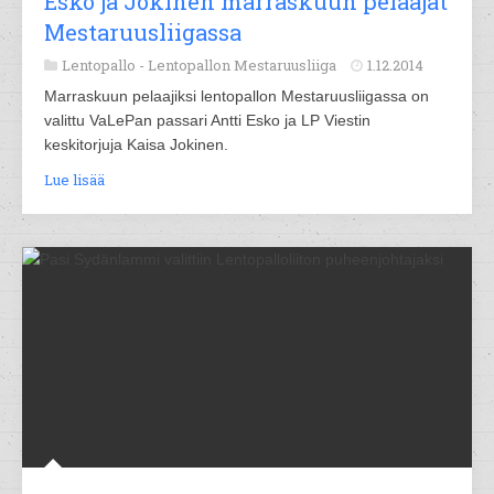
Esko ja Jokinen marraskuun pelaajat
Mestaruusliigassa
Lentopallo -
Lentopallon Mestaruusliiga
1.12.2014
Marraskuun pelaajiksi lentopallon Mestaruusliigassa on
valittu VaLePan passari Antti Esko ja LP Viestin
keskitorjuja Kaisa Jokinen.
Lue lisää