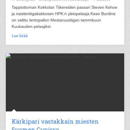
Tappiottoman Kokkolan Tiikereiden passari Steven Kehoe
ja naistenliigakakkosen HPK:n yleispelaaja Keao Burdine
on valittu lentopallon Mestaruusliigan tammikuun
Kuukauden pelaajiksi.
Lue lisää
Kärkipari vastakkain miesten
Suomen Cupissa